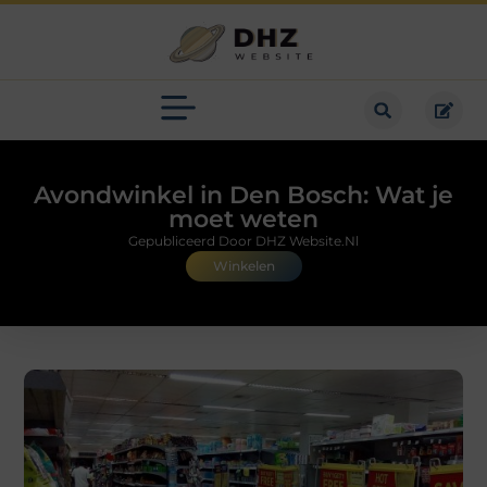
Avondwinkel in Den Bosch: Wat je
moet weten
Gepubliceerd Door DHZ Website.nl
Winkelen