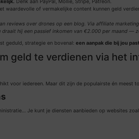
elijk.
Denk aan PayPal, Mollie, Stripe, Patreon.
 waardevolle of vermakelijke content kunnen geld verdiene
an reviews over drones op een blog. Via affiliate marketin
 Nu draait hij een passief inkomen van €2.000 per maand — 
st geduld, strategie en bovenal:
een aanpak die bij jou pas
m geld te verdienen via het in
hikt voor iedereen. Maar dit zijn de populairste én meest 
ms
dministratie… Je kunt je diensten aanbieden op websites zoa