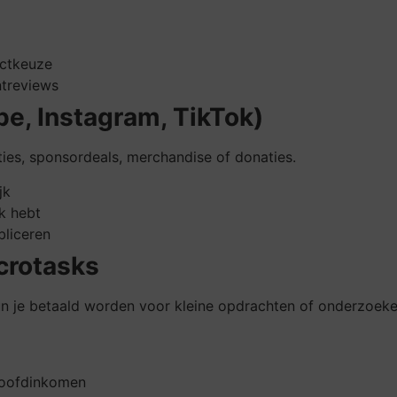
uctkeuze
ntreviews
e, Instagram, TikTok)
ies, sponsordeals, merchandise of donaties.
jk
ik hebt
bliceren
crotasks
 kun je betaald worden voor kleine opdrachten of onderzoeke
 hoofdinkomen