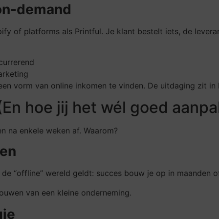
-on-demand
of platforms als Printful. Je klant bestelt iets, de leveran
currerend
arketing
l een vorm van online inkomen te vinden. De uitdaging zit i
(En hoe jij het wél goed aanpa
en na enkele weken af. Waarom?
gen
 de “offline” wereld geldt: succes bouw je op in maanden of 
pbouwen van een kleine onderneming.
gie