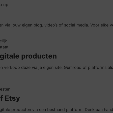
io op
 via jouw eigen blog, video’s of social media. Voor elke v
lijk
staat
gitale producten
n verkoop deze via je eigen site, Gumroad of platforms al
testen
f Etsy
igitale producten via een bestaand platform. Denk aan han