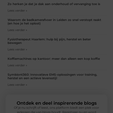
Zo herken je dat je dak aan onderhoud of vervanging toe is
Lees verder »
Waarom de badkamerafvoer in Leiden zo snel verstopt raakt
(en hoe je het oplost)
Lees verder »
Fysiotherapeut Haarlem: hulp bij pijn, herstel en beter
bewegen
Lees verder »
Koffiemachines op kantoor: meer dan alleen een kop koffie
Lees verder »
Symbiont360: Innovatieve EMS-oplossingen voor training,
herstel en een actieve levensstijl
Lees verder »
Ontdek en deel inspirerende blogs
Of je nu schrijft of leest, ons platform biedt een plek voor
iedereen die van blogs houdt. Registreer nu en word