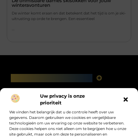
De onmisbare dames skisokken voor jouw
winteravonturen
De winter komt eraan en dat betekent dat het tijd is om je ski-
uitrusting op orde te brengen. Een essentieel
...
Main Links
Linkbuilding platforms: het slimme netwerk achter jouw Google-succes
Geld verdienen via het internet: vrijheid, fabels en feiten
Bericht categorie
Uw privacy is onze
prioriteit
We vinden het belangrijk dat u de controle heeft over uw
gegevens. Daarom gebruiken we cookies en vergelijkbare
technologieën om uw ervaring op onze website te verbeteren.
Deze cookies helpen ons niet alleen om te begrijpen hoe u onze
site gebruikt, maar ook om deze te personaliseren en