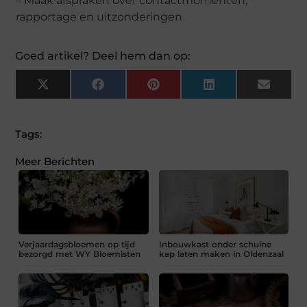
– Maak afspraken over contactmomenten,
rapportage en uitzonderingen
Goed artikel? Deel hem dan op:
X
Facebook
Pinterest
LinkedIn
Email
(Twitter)
Tags:
Meer Berichten
Verjaardagsbloemen op tijd
Inbouwkast onder schuine
bezorgd met WY Bloemisten
kap laten maken in Oldenzaal