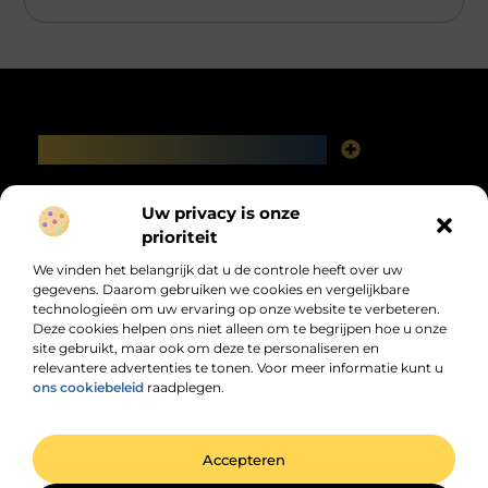
Main Links
Linkbuilding platforms: het slimme netwerk achter jouw Google-succes
Geld verdienen via het internet: vrijheid, fabels en feiten
Bericht categorie
Uw privacy is onze
prioriteit
We vinden het belangrijk dat u de controle heeft over uw
gegevens. Daarom gebruiken we cookies en vergelijkbare
technologieën om uw ervaring op onze website te verbeteren.
Deze cookies helpen ons niet alleen om te begrijpen hoe u onze
site gebruikt, maar ook om deze te personaliseren en
relevantere advertenties te tonen. Voor meer informatie kunt u
Jouw dagelijkse bron van inspiratie en
ons cookiebeleid
raadplegen.
informatie!
Ontdek de laatste trends, praktische tips en waardevolle inzichten die je
dagelijks verder helpen.
@2025 All Right Reserved. Design by
www.dhzwebsite.nl.
Accepteren