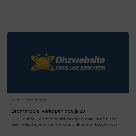
...
Auto's En Motoren
Brommobiel verkopen doe je zo
Wilt u online uw brommobiel verkopen, maar heeft u nog
geen website gevonden via waar u dit snel en betrouwbaar
...