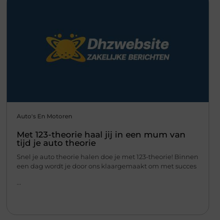
Auto's En Motoren
Met 123-theorie haal jij in een mum van
tijd je auto theorie
Snel je auto theorie halen doe je met 123-theorie! Binnen
een dag wordt je door ons klaargemaakt om met succes
...