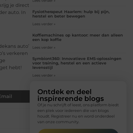
Lees verder »
ijg je direct
Fysiotherapeut Haarlem: hulp bij pijn,
er auto. In
herstel en beter bewegen
Lees verder »
Koffiemachines op kantoor: meer dan alleen
een kop koffie
edekans auto’
Lees verder »
o’s verkeren
Symbiont360: Innovatieve EMS-oplossingen
ige
voor training, herstel en een actieve
dget hebt!
levensstijl
Lees verder »
Ontdek en deel
Email
inspirerende blogs
Of je nu schrijft of leest, ons platform biedt
een plek voor iedereen die van blogs
houdt. Registreer nu en word onderdeel
van onze community.