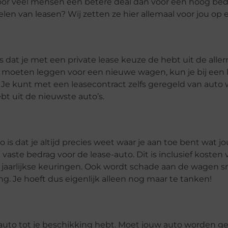
voor veel mensen een betere deal dan voor een hoog be
 van leasen? Wij zetten ze hier allemaal voor jou op ee
o
s dat je met een private lease keuze de hebt uit de alle
te moeten leggen voor een nieuwe wagen, kun je bij een
. Je kunt met een leasecontract zelfs geregeld van auto 
ebt uit de nieuwste auto’s.
is dat je altijd precies weet waar je aan toe bent wat 
vaste bedrag voor de lease-auto. Dit is inclusief kosten 
 jaarlijkse keuringen. Ook wordt schade aan de wagen s
g. Je hoeft dus eigenlijk alleen nog maar te tanken!
een auto tot je beschikking hebt. Moet jouw auto worden 