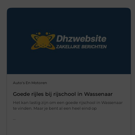
Auto's En Motoren
Goede rijles bij rijschool in Wassenaar
Het kan lastig zijn om een goede rijschool in Wassenaar
te vinden. Maar je bent al een heel eind op
...