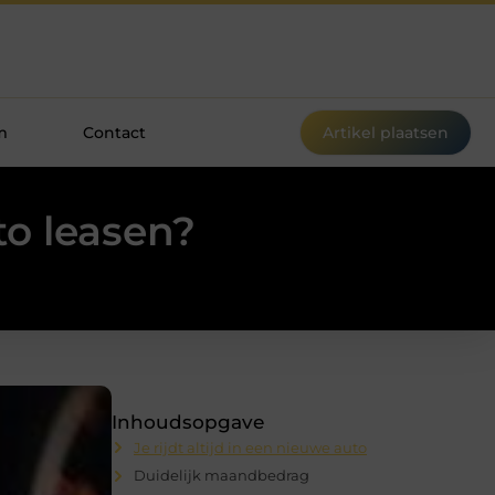
m
Contact
Artikel plaatsen
to leasen?
Inhoudsopgave
Je rijdt altijd in een nieuwe auto
Duidelijk maandbedrag