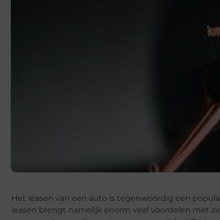
Het leasen van een auto is tegenwoordig een populair
leasen brengt namelijk enorm veel voordelen met z