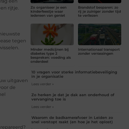
drag een
n rijtje.
Zo organiseer je een
Brandstof besparen: zo
kinderfeestje waar
rij je zuiniger zonder tijd
iedereen van geniet
te verliezen
rnieuwste
 lease tegen
wisselen.
Minder medicijnen bij
Internationaal transport
diabetes type 2
zonder verrassingen
bespreken: voeding als
onderdeel
10 vragen voor sterke informatiebeveiliging
in je organisatie
jouw uitgaven
Lees verder »
voor de
nel
Zo herken je dat je dak aan onderhoud of
vervanging toe is
Lees verder »
Waarom de badkamerafvoer in Leiden zo
snel verstopt raakt (en hoe je het oplost)
gerepareerd?