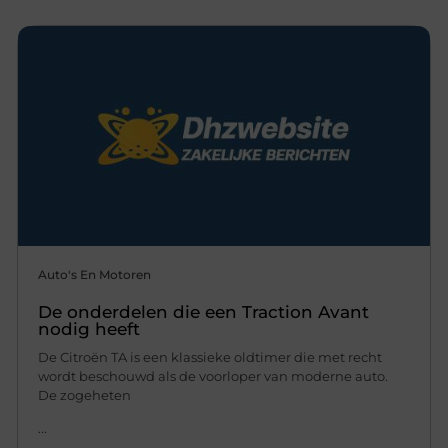
Auto's En Motoren
De onderdelen die een Traction Avant
nodig heeft
De Citroën TA is een klassieke oldtimer die met recht
wordt beschouwd als de voorloper van moderne auto.
De zogeheten
...