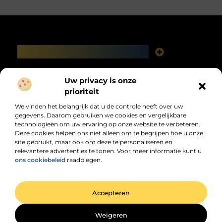
Main Links
Linkbuilding platforms: het slimme netwerk achter jouw Google-succes
Geld verdienen via het internet: vrijheid, fabels en feiten
Bericht categorie
Uw privacy is onze
prioriteit
We vinden het belangrijk dat u de controle heeft over uw
gegevens. Daarom gebruiken we cookies en vergelijkbare
technologieën om uw ervaring op onze website te verbeteren.
Deze cookies helpen ons niet alleen om te begrijpen hoe u onze
site gebruikt, maar ook om deze te personaliseren en
relevantere advertenties te tonen. Voor meer informatie kunt u
Jouw dagelijkse bron van inspiratie en
ons cookiebeleid
raadplegen.
informatie!
Ontdek de laatste trends, praktische tips en waardevolle inzichten die je
dagelijks verder helpen.
@2025 All Right Reserved. Design by
www.dhzwebsite.nl.
Accepteren
Weigeren