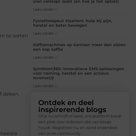
snel verstopt raakt (en hoe je het oplost)
Lees verder »
Fysiotherapeut Haarlem: hulp bij pijn,
herstel en beter bewegen
Lees verder »
om te weten
Koffiemachines op kantoor: meer dan alleen
een kop koffie
Lees verder »
Symbiont360: Innovatieve EMS-oplossingen
voor training, herstel en een actieve
levensstijl
Lees verder »
f deken.
Ontdek en deel
inspirerende blogs
Of je nu schrijft of leest, ons platform biedt
een plek voor iedereen die van blogs
houdt. Registreer nu en word onderdeel
 meeste
van onze community.