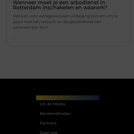
Wanneer moet je een arbodienst in
Rotterdam inschakelen en waarom?
Het kan voor werkgevers een uitdaging zijn om om te
gaan met het verzuim en de gezondheid van
werknemers. Toch
...
Main Links
Uit de Media
Beroemdheden
Partners
Over ons