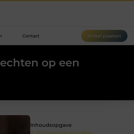
m
Contact
Artikel plaatsen
 rechten op een
Inhoudsopgave
Directe actie na het ongeluk