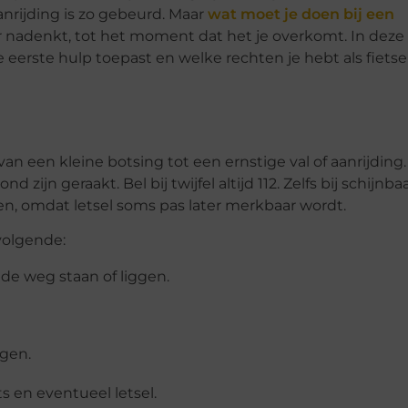
anrijding is zo gebeurd. Maar
wat moet je doen bij een
ver nadenkt, tot het moment dat het je overkomt. In dez
 eerste hulp toepast en welke rechten je hebt als fietse
n een kleine botsing tot een ernstige val of aanrijding. B
 zijn geraakt. Bel bij twijfel altijd 112. Zelfs bij schijnba
en, omdat letsel soms pas later merkbaar wordt.
volgende:
 de weg staan of liggen.
gen.
ts en eventueel letsel.