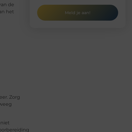
 van de
aan het
Meld je aan!
eer. Zorg
rweeg
niet
voorbereiding