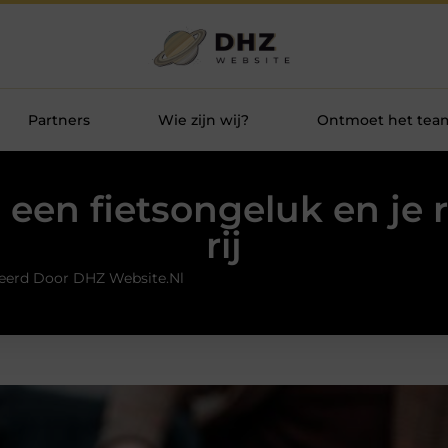
Partners
Wie zijn wij?
Ontmoet het tea
j een fietsongeluk en je
rij
eerd Door DHZ Website.nl