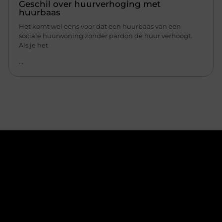
Geschil over huurverhoging met
huurbaas
Het komt wel eens voor dat een huurbaas van een
sociale huurwoning zonder pardon de huur verhoogt.
Als je het
...