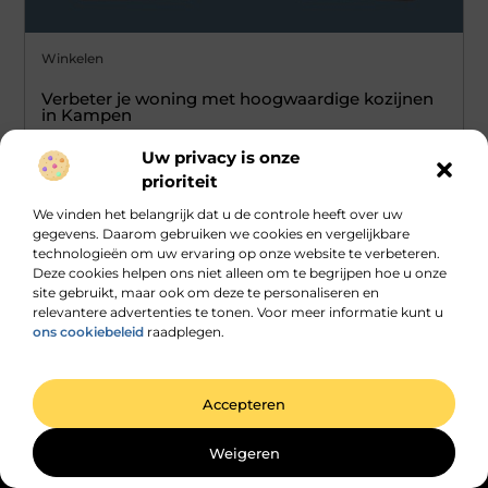
Winkelen
Verbeter je woning met hoogwaardige kozijnen
in Kampen
Kozijnen in Kampen (Kampen Gids) spelen een cruciale rol bij
Uw privacy is onze
het renoveren en onderhouden van je huis. Of je nu een
prioriteit
...
We vinden het belangrijk dat u de controle heeft over uw
gegevens. Daarom gebruiken we cookies en vergelijkbare
technologieën om uw ervaring op onze website te verbeteren.
Deze cookies helpen ons niet alleen om te begrijpen hoe u onze
site gebruikt, maar ook om deze te personaliseren en
relevantere advertenties te tonen. Voor meer informatie kunt u
ons cookiebeleid
raadplegen.
Main Links
Linkbuilding platforms: het slimme netwerk achter jouw Google-succes
Geld verdienen via het internet: vrijheid, fabels en feiten
Accepteren
Bericht categorie
Weigeren