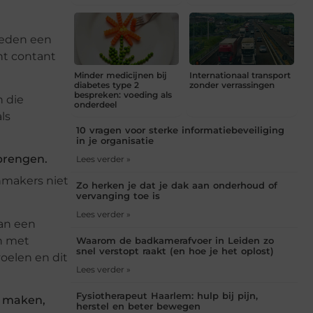
ieden een
ant contant
Minder medicijnen bij
Internationaal transport
diabetes type 2
zonder verrassingen
bespreken: voeding als
n die
onderdeel
ls
10 vragen voor sterke informatiebeveiliging
in je organisatie
 brengen.
Lees verder »
enmakers niet
Zo herken je dat je dak aan onderhoud of
vervanging toe is
Lees verder »
aan een
en met
Waarom de badkamerafvoer in Leiden zo
snel verstopt raakt (en hoe je het oplost)
oelen en dit
Lees verder »
Fysiotherapeut Haarlem: hulp bij pijn,
u maken,
herstel en beter bewegen