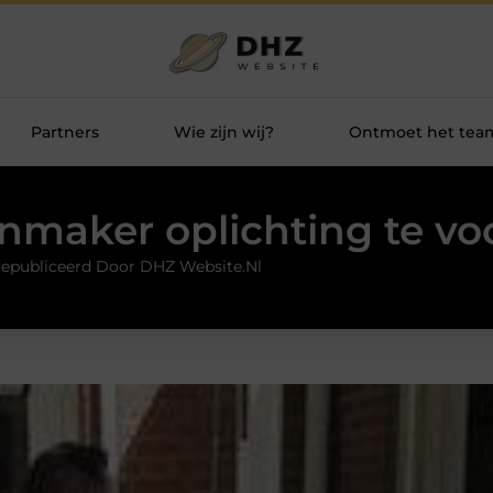
Partners
Wie zijn wij?
Ontmoet het tea
enmaker oplichting te v
epubliceerd Door DHZ Website.nl