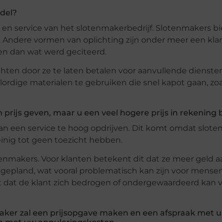
del?
 en service van het slotenmakerbedrijf. Slotenmakers b
ijn. Andere vormen van oplichting zijn onder meer een kl
en dan wat werd geciteerd.
ten door ze te laten betalen voor aanvullende dienste
ordige materialen te gebruiken die snel kapot gaan, zoa
én prijs geven, maar u een veel hogere prijs in rekening
 van een service te hoog opdrijven. Dit komt omdat slot
nig tot geen toezicht hebben.
otenmakers. Voor klanten betekent dit dat ze meer geld 
 gepland, wat vooral problematisch kan zijn voor mens
 dat de klant zich bedrogen of ondergewaardeerd kan v
aker zal een prijsopgave maken en een afspraak met 