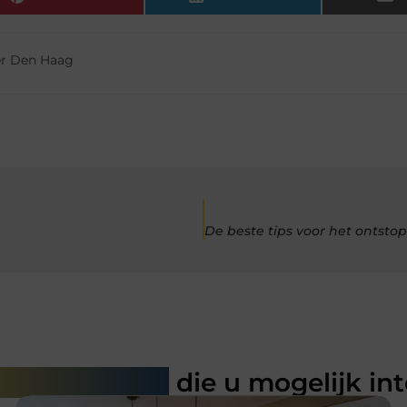
r Den Haag
rde artikelen
die u mogelijk in