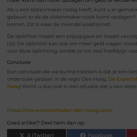
maar komt dan nooit opdagen om geld te verdiene
Als u een slotenmaker nodig heeft, kunt u er gemakk
gebeurt er als de slotenmaker nooit komt opdagen? 
komen. Dit is waar de zwendel plaatsvindt.
De oplichter maakt een prijsopgave en maakt vervol
tijd. De oplichter kan ook om meer geld vragen voord
voor deze oplichting, omdat ze tot veel hoofdpijn vo
Conclusie
Een conclusie die we kunne trekken is dat je een b
onderzoek gedaan in de regio Den Haag.
De Experts
Haag
! Komt u dus ooit in een situatie dat u een slo
https://www.slotenmaker-den-haag.com/
Goed artikel? Deel hem dan op:
X (Twitter)
Facebook