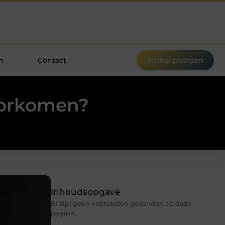
m
Contact
Artikel plaatsen
oorkomen?
Inhoudsopgave
Er zijn geen kopteksten gevonden op deze
pagina.