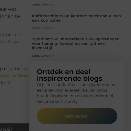
Lees verder »
aar wat
Koffiemachines op kantoor: meer dan alleen
binnen te
een kop koffie
Lees verder »
fgesproken
Symbiont360: Innovatieve EMS-oplossingen
de te zijn
voor training, herstel en een actieve
levensstijl
Lees verder »
 uitgebreid
Ontdek en deel
aker in Den
inspirerende blogs
dres!
Of je nu schrijft of leest, ons platform biedt
een plek voor iedereen die van blogs
houdt. Registreer nu en word onderdeel
van onze community.
Meld je aan!
Email