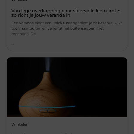
Van lege overkapping naar sfeervolle leefruimte:
zo richt je jouw veranda in
Een veranda biedt een uniek tussengebied: je zit beschut, kijkt
toch naar buiten en verlengt het buitenseizoen met
maanden. De
...
Winkelen