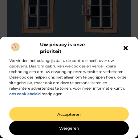
Uw privacy is onze
Winkelen
prioriteit
We vinden het belangrijk dat u de controle heeft over uw
Verbeter je woning met hoogwaardige kozijnen
in Kampen
gegevens. Daarom gebruiken we cookies en vergelijkbare
technologieën om uw ervaring op onze website te verbeteren.
Kozijnen in Kampen (Kampen Gids) spelen een cruciale rol bij
Deze cookies helpen ons niet alleen om te begrijpen hoe u onze
het renoveren en onderhouden van je huis. Of je nu een
site gebruikt, maar ook om deze te personaliseren en
relevantere advertenties te tonen. Voor meer informatie kunt u
...
ons cookiebeleid
raadplegen.
Accepteren
Weigeren
Main Links