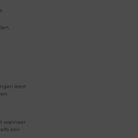
e.
den.
ingen leest
een
eet wanneer
elfs een