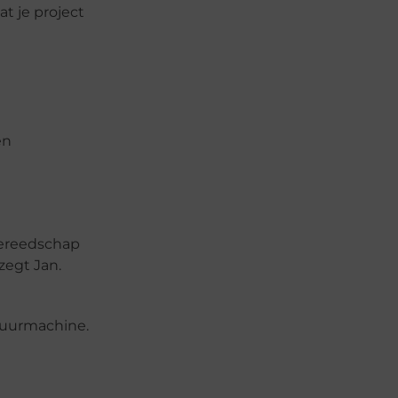
t je project
en
gereedschap
zegt Jan.
huurmachine.