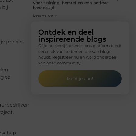
voor training, herstel en een actieve
 bij
levensstijl
Lees verder »
Ontdek en deel
inspirerende blogs
 je precies
Of je nu schrijft of leest, ons platform biedt
een plek voor iedereen die van blogs
houdt. Registreer nu en word onderdeel
van onze community.
rden
ig te
Meld je aan!
uurbedrijven
oject.
edschap