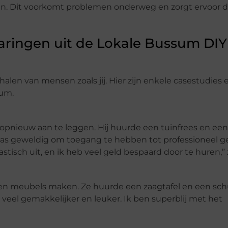
eren. Dit voorkomt problemen onderweg en zorgt ervoor da
varingen uit de Lokale Bussum DIY
alen van mensen zoals jij. Hier zijn enkele casestudies 
sum.
n opnieuw aan te leggen. Hij huurde een tuinfrees en een
t was geweldig om toegang te hebben tot professioneel 
stisch uit, en ik heb veel geld bespaard door te huren,” 
eigen meubels maken. Ze huurde een zaagtafel en een sc
veel gemakkelijker en leuker. Ik ben superblij met het