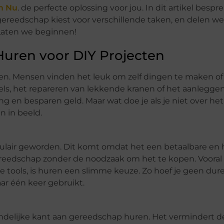
m Nu
. de perfecte oplossing voor jou. In dit artikel besp
gereedschap kiest voor verschillende taken, en delen w
Laten we beginnen!
uren voor DIY Projecten
oeien. Mensen vinden het leuk om zelf dingen te maken of
ls, het repareren van lekkende kranen of het aanlegge
g en besparen geld. Maar wat doe je als je niet over het 
 in beeld.
ulair geworden. Dit komt omdat het een betaalbare en
ereedschap zonder de noodzaak om het te kopen. Vooral
 tools, is huren een slimme keuze. Zo hoef je geen dur
ar één keer gebruikt.
endelijke kant aan gereedschap huren. Het vermindert 