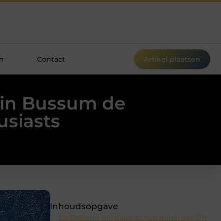
m
Contact
Artikel plaatsen
in Bussum de
usiasts
Inhoudsopgave
De Opkomst van Gereedschap Huren voor DIY