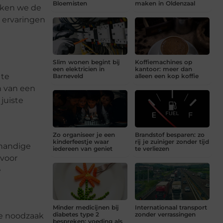
Bloemisten
maken in Oldenzaal
reken we de
e ervaringen
Slim wonen begint bij
Koffiemachines op
een elektricien in
kantoor: meer dan
 te
Barneveld
alleen een kop koffie
n van een
juiste
Zo organiseer je een
Brandstof besparen: zo
kinderfeestje waar
rij je zuiniger zonder tijd
 handige
iedereen van geniet
te verliezen
 voor
e
Minder medicijnen bij
Internationaal transport
diabetes type 2
zonder verrassingen
de noodzaak
bespreken: voeding als