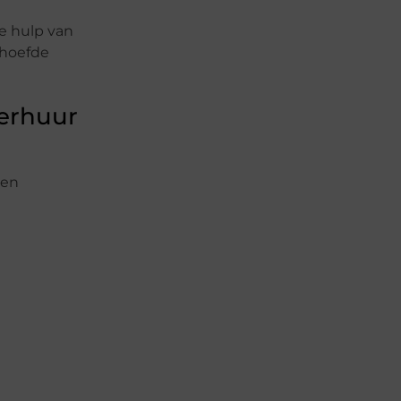
e hulp van
 hoefde
Verhuur
len