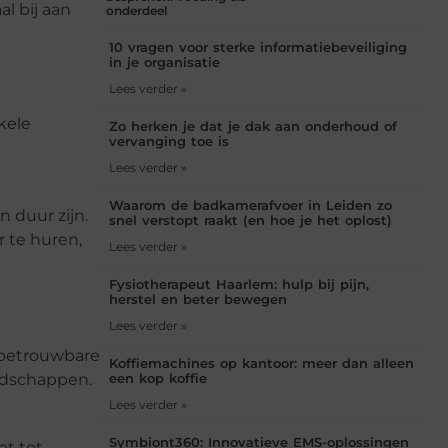
l bij aan
onderdeel
10 vragen voor sterke informatiebeveiliging
in je organisatie
Lees verder »
kele
Zo herken je dat je dak aan onderhoud of
vervanging toe is
Lees verder »
Waarom de badkamerafvoer in Leiden zo
 duur zijn.
snel verstopt raakt (en hoe je het oplost)
r te huren,
Lees verder »
Fysiotherapeut Haarlem: hulp bij pijn,
herstel en beter bewegen
Lees verder »
 betrouwbare
Koffiemachines op kantoor: meer dan alleen
edschappen.
een kop koffie
Lees verder »
Symbiont360: Innovatieve EMS-oplossingen
bt tot