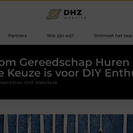
Partners
Wie zijn wij?
Ontmoet het tea
om Gereedschap Huren 
e Keuze is voor DIY Enth
ceerd Door DHZ Website.nl