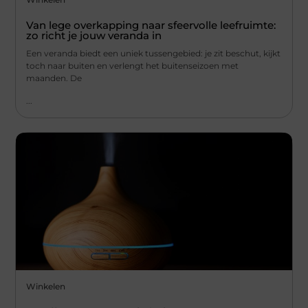
Van lege overkapping naar sfeervolle leefruimte:
zo richt je jouw veranda in
Een veranda biedt een uniek tussengebied: je zit beschut, kijkt
toch naar buiten en verlengt het buitenseizoen met
maanden. De
...
Winkelen