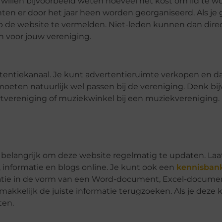
 willen
bijvoorbeeld
weten hoeveel het kost om lid te w
en er door het jaar heen worden georganiseerd. Als je 
 op de website te vermelden. Niet-leden kunnen dan direc
en voor jouw vereniging.
rtentiekanaal. Je kunt advertentieruimte verkopen en 
moeten natuurlijk wel passen bij de vereniging. Denk bi
rtvereniging of muziekwinkel bij een muziekvereniging.
k belangrijk om deze website regelmatig te updaten. Laat
, informatie en blogs online. Je kunt ook een
kennisban
rmatie in de vorm van een Word-document, Excel-documen
akkelijk de juiste informatie terugzoeken. Als je deze
ten.