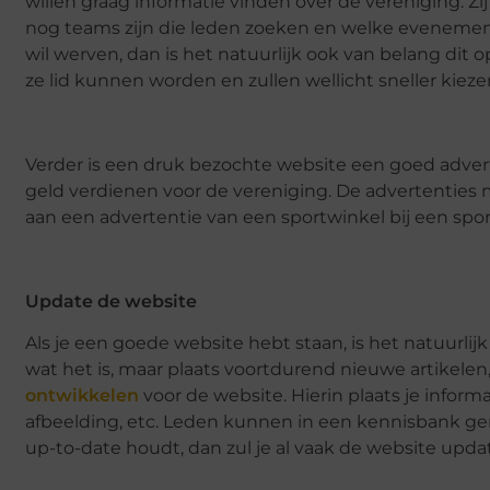
willen graag informatie vinden over de vereniging. Zij
nog teams zijn die leden zoeken en welke evenement
wil werven, dan is het natuurlijk ook van belang dit
ze lid kunnen worden en zullen wellicht sneller kiez
Verder is een druk bezochte website een goed adve
geld verdienen voor de vereniging. De advertenties 
aan een advertentie van een sportwinkel bij een spo
Update de website
Als je een goede website hebt staan, is het natuurlij
wat het is, maar plaats voortdurend nieuwe artikelen
ontwikkelen
voor de website. Hierin plaats je info
afbeelding, etc. Leden kunnen in een kennisbank gem
up-to-date houdt, dan zul je al vaak de website upda