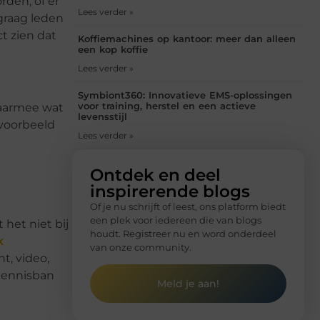
orden
, of er
Lees verder »
graag leden
t zien dat
Koffiemachines op kantoor: meer dan alleen
een kop koffie
Lees verder »
Symbiont360: Innovatieve EMS-oplossingen
voor training, herstel en een actieve
daarmee wat
levensstijl
jvoorbeeld
Lees verder »
Ontdek en deel
inspirerende blogs
Of je nu schrijft of leest, ons platform biedt
een plek voor iedereen die van blogs
 het niet bij
houdt. Registreer nu en word onderdeel
k
van onze community.
t, video,
 kennisban
Meld je aan!