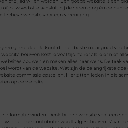
n of zij lid willen worden. Een goede website is een dig
u of jouw website aansluit bij de vereniging én de behoe
n effectieve website voor een vereniging.
geen goed idee. Je kunt dit het beste maar goed voorb
ebsite bouwen kost je veel tijd, zeker als je er niet alle
e websites bouwen en maken alles naar wens. De taak v
oel wordt van de website. Wat zijn de belangrijkste do
website commissie opstellen. Hier zitten leden in die s
geten op de website.
iste informatie vinden. Denk bij een website voor een sp
en wanneer de contributie wordt afgeschreven. Maar oo