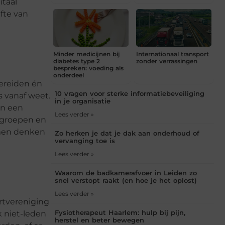
itaal
fte van
Minder medicijnen bij
Internationaal transport
diabetes type 2
zonder verrassingen
bespreken: voeding als
onderdeel
ereiden én
10 vragen voor sterke informatiebeveiliging
s vanaf weet.
in je organisatie
an een
Lees verder »
elgroepen en
amen denken
Zo herken je dat je dak aan onderhoud of
vervanging toe is
Lees verder »
Waarom de badkamerafvoer in Leiden zo
snel verstopt raakt (en hoe je het oplost)
Lees verder »
ortvereniging
Fysiotherapeut Haarlem: hulp bij pijn,
k niet-leden
herstel en beter bewegen