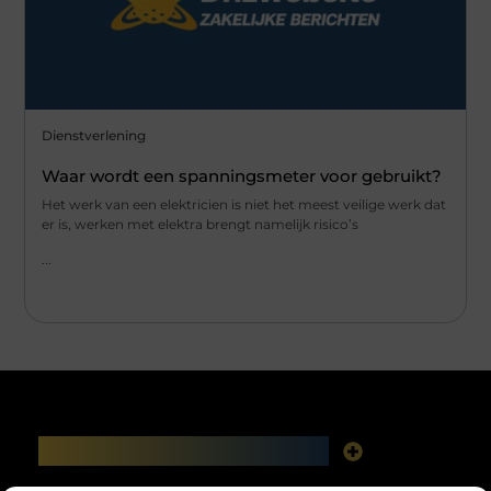
Dienstverlening
Waar wordt een spanningsmeter voor gebruikt?
Het werk van een elektricien is niet het meest veilige werk dat
er is, werken met elektra brengt namelijk risico’s
...
Main Links
Linkbuilding platforms: het slimme netwerk achter jouw Google-succes
Geld verdienen via het internet: vrijheid, fabels en feiten