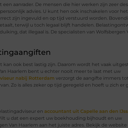
ht een aanrader. De mensen die hier werken zijn zeer d
 persoonlijk advies. U kunt hen ook inschakelen voor he
rrect zijn ingevuld en op tijd verstuurd worden. Boven
aalt, terwijl u toch legaal blijft handelen. Belastingont
uiking, dat illegaal is. De specialisten van Wolfsberge
tingaangiften
 kan ook best lastig zijn. Daarom wordt het vaak uitges
Van Haarlem bent u echter nooit meer te laat met uw
viseur nabij Rotterdam
verzorgt de aangifte immers tot
ervan. Zo is alles zeker op tijd geregeld en hoeft u zich e
elastingadviseur en
accountant uit Capelle aan den IJss
Wilt u dat een expert uw boekhouding bijhoudt en uw
en Van Haarlem aan het juiste adres. Bekijk de website 