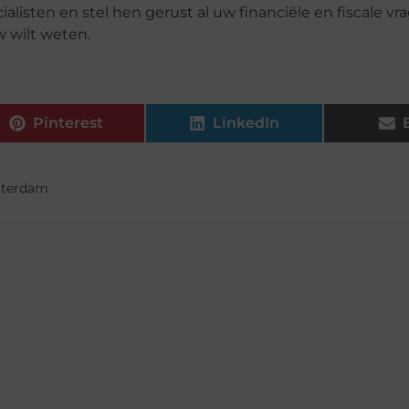
alisten en stel hen gerust al uw financiële en fiscale vr
 wilt weten.
Pinterest
LinkedIn
tterdam