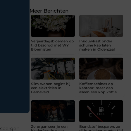
Meer Berichten
Verjaardagsbloemen op
Inbouwkast onder
tijd bezorgd met WY
schuine kap laten
Bloemisten
maken in Oldenzaal
Slim wonen begint bij
Koffiemachines op
een elektricien in
kantoor: meer dan
Barneveld
alleen een kop koffie
Zo organiseer je een
Brandstof besparen: zo
fsbergen
kinderfeestje waar
rij je zuiniger zonder tijd