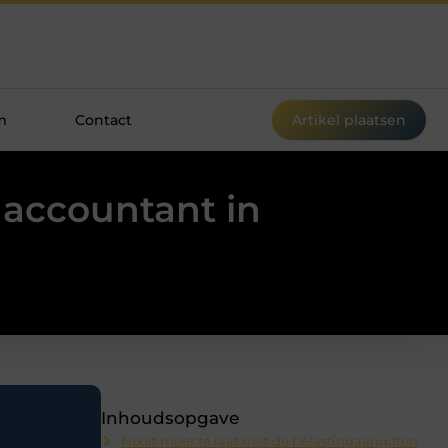
m
Contact
Artikel plaatsen
 accountant in
Inhoudsopgave
Nooit meer te laat met de belastingaangiften