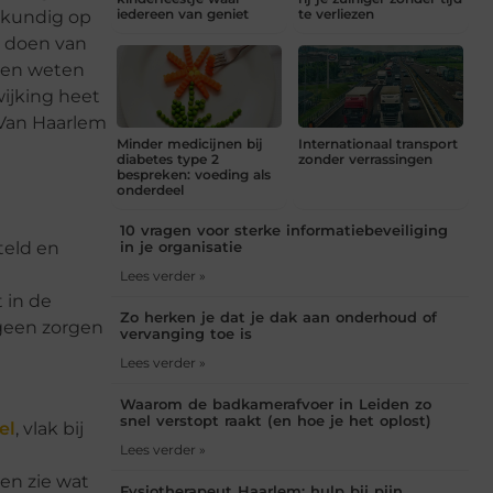
iedereen van geniet
te verliezen
eskundig op
t doen van
dien weten
wijking heet
n Van Haarlem
Minder medicijnen bij
Internationaal transport
diabetes type 2
zonder verrassingen
bespreken: voeding als
onderdeel
10 vragen voor sterke informatiebeveiliging
teld en
in je organisatie
Lees verder »
 in de
Zo herken je dat je dak aan onderhoud of
r geen zorgen
vervanging toe is
Lees verder »
Waarom de badkamerafvoer in Leiden zo
snel verstopt raakt (en hoe je het oplost)
el
, vlak bij
Lees verder »
en zie wat
Fysiotherapeut Haarlem: hulp bij pijn,