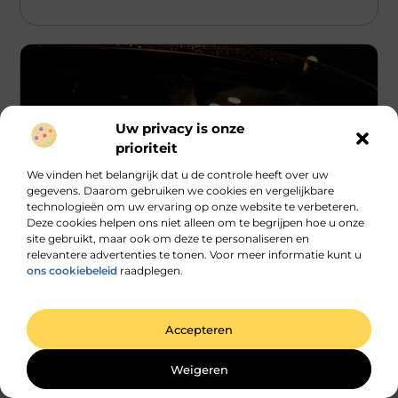
Uw privacy is onze
prioriteit
We vinden het belangrijk dat u de controle heeft over uw
gegevens. Daarom gebruiken we cookies en vergelijkbare
technologieën om uw ervaring op onze website te verbeteren.
Deze cookies helpen ons niet alleen om te begrijpen hoe u onze
site gebruikt, maar ook om deze te personaliseren en
Aanbiedingen
relevantere advertenties te tonen. Voor meer informatie kunt u
ons cookiebeleid
raadplegen.
Waarom Rijschool Heerlen De Beste Keuze Is
Voor Nieuwe Bestuurders
Het kiezen van de juiste rijschool is een cruciale stap voor
iedereen die wil leren autorijden. Een goede rijschool kan
Accepteren
...
Weigeren