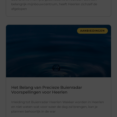
belangrijk mijnbouwcentrum, heeft Heerlen zichzelf de
afgelopen
AANBIEDINGEN
Het Belang van Precieze Buienradar
Voorspellingen voor Heerlen
Inleiding tot Buienradar Heerlen Wakker worden in Heerlen
en niet weten wat voor weer de dag zal brengen, kan je
plannen behoorlijk in de war