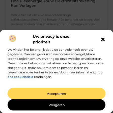
Hoe Piekenergie Jouw Elektriciteitsrekening
Kan Verlagen
Ben je het zat om elke maand een hoge
elektriciteitsrekening te betalen? Je bent niet de enige. Veel
mensen zoeken naar manieren om hun energieverbruik
Uw privacy is onze
prioriteit
AANBIEDINGEN
We vinden het belangrijk dat u de controle heeft over uw
gegevens. Daarom gebruiken we cookies en vergelijkbare
technologieën om uw ervaring op onze website te verbeteren.
Deze cookies helpen ons niet alleen om te begrijpen hoe u onze
site gebruikt, maar ook om deze te personaliseren en
relevantere advertenties te tonen. Voor meer informatie kunt u
ons cookiebeleid
raadplegen.
Accepteren
De impact van verkeersborden op
wegveiligheid
Weigeren