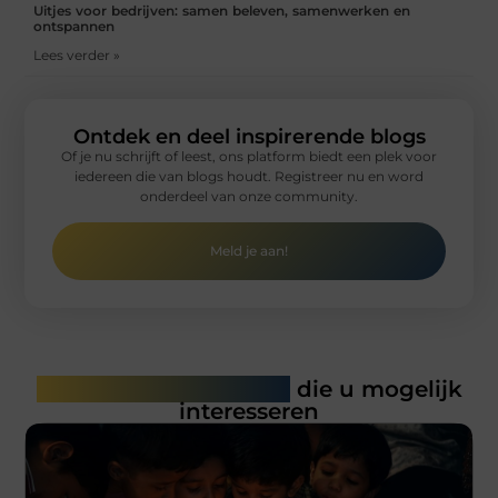
Uitjes voor bedrijven: samen beleven, samenwerken en
ontspannen
Lees verder »
Ontdek en deel inspirerende blogs
Of je nu schrijft of leest, ons platform biedt een plek voor
iedereen die van blogs houdt. Registreer nu en word
onderdeel van onze community.
Meld je aan!
Gerelateerde artikelen
die u mogelijk
interesseren