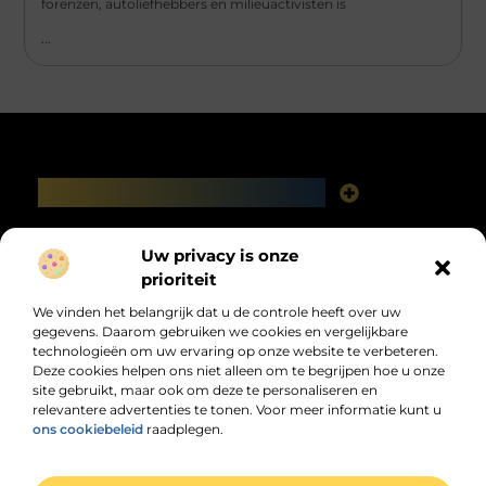
forenzen, autoliefhebbers en milieuactivisten is
...
Main Links
Linkbuilding platforms: het slimme netwerk achter jouw Google-succes
Geld verdienen via het internet: vrijheid, fabels en feiten
Bericht categorie
Uw privacy is onze
prioriteit
We vinden het belangrijk dat u de controle heeft over uw
gegevens. Daarom gebruiken we cookies en vergelijkbare
technologieën om uw ervaring op onze website te verbeteren.
Deze cookies helpen ons niet alleen om te begrijpen hoe u onze
site gebruikt, maar ook om deze te personaliseren en
relevantere advertenties te tonen. Voor meer informatie kunt u
Jouw dagelijkse bron van inspiratie en
ons cookiebeleid
raadplegen.
informatie!
Ontdek de laatste trends, praktische tips en waardevolle inzichten die je
dagelijks verder helpen.