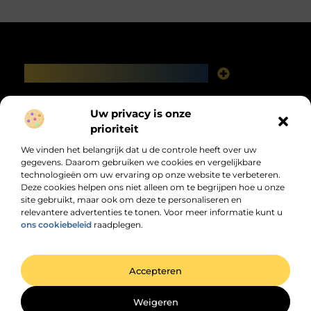
Main Links
Linkbuilding platforms: het slimme netwerk achter jouw Google-succes
Geld verdienen via het internet: vrijheid, fabels en feiten
Bericht categorie
Uw privacy is onze
prioriteit
We vinden het belangrijk dat u de controle heeft over uw
gegevens. Daarom gebruiken we cookies en vergelijkbare
technologieën om uw ervaring op onze website te verbeteren.
Deze cookies helpen ons niet alleen om te begrijpen hoe u onze
site gebruikt, maar ook om deze te personaliseren en
relevantere advertenties te tonen. Voor meer informatie kunt u
Jouw dagelijkse bron van inspiratie en
ons cookiebeleid
raadplegen.
informatie!
Ontdek de laatste trends, praktische tips en waardevolle inzichten die je
dagelijks verder helpen.
@2025 All Right Reserved. Design by
www.dhzwebsite.nl.
Accepteren
Weigeren