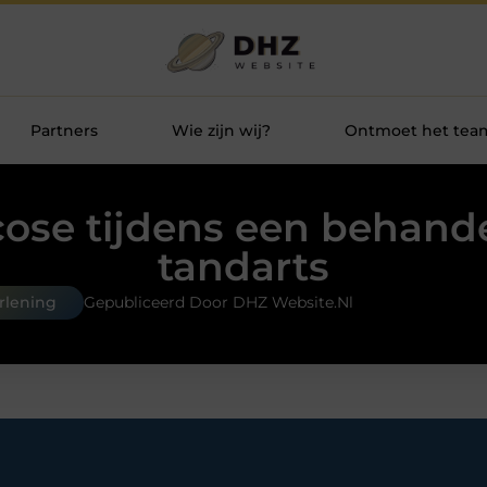
Partners
Wie zijn wij?
Ontmoet het tea
ose tijdens een behand
tandarts
erlening
Gepubliceerd Door DHZ Website.nl