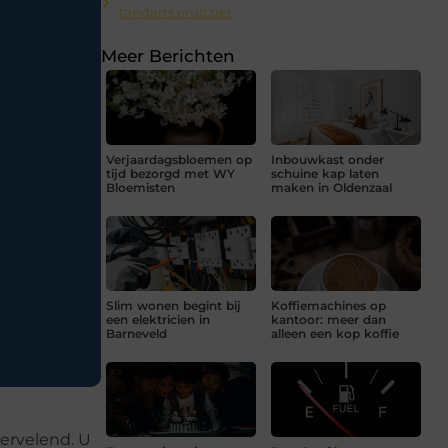
tandarts eruitziet
Meer Berichten
Verjaardagsbloemen op
Inbouwkast onder
tijd bezorgd met WY
schuine kap laten
Bloemisten
maken in Oldenzaal
Slim wonen begint bij
Koffiemachines op
een elektricien in
kantoor: meer dan
Barneveld
alleen een kop koffie
vervelend. U