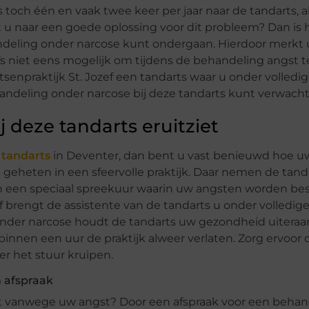
ch één en vaak twee keer per jaar naar de tandarts, al
 u naar een goede oplossing voor dit probleem? Dan is 
ndeling onder narcose kunt ondergaan. Hierdoor merkt 
fs niet eens mogelijk om tijdens de behandeling angst te
senpraktijk St. Jozef een tandarts waar u onder volledi
andeling onder narcose bij deze tandarts kunt verwacht
 deze tandarts eruitziet
 tandarts
in Deventer, dan bent u vast benieuwd hoe 
om geheten in een sfeervolle praktijk. Daar nemen de tan
aan een speciaal spreekuur waarin uw angsten worden b
f brengt de assistente van de tandarts u onder volledige
nder narcose houdt de tandarts uw gezondheid uiteraa
innen een uur de praktijk alweer verlaten. Zorg ervoor 
r het stuur kruipen.
 afspraak
telt vanwege uw angst? Door een afspraak voor een beha