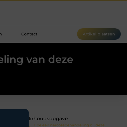
m
Contact
Artikel plaatsen
eling van deze
Inhoudsopgave
Hoe een narcosebehandeling bij deze