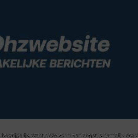
s begrijpelijk, want deze vorm van angst is namelijk erg 