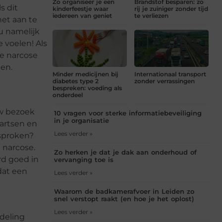
Zo organiseer je een
Brandstof besparen: zo
s dit
kinderfeestje waar
rij je zuiniger zonder tijd
iedereen van geniet
te verliezen
het aan te
u namelijk
 voelen! Als
ge narcose
en.
Minder medicijnen bij
Internationaal transport
diabetes type 2
zonder verrassingen
bespreken: voeding als
onderdeel
uw bezoek
10 vragen voor sterke informatiebeveiliging
in je organisatie
dartsen en
Lees verder »
esproken?
 narcose.
Zo herken je dat je dak aan onderhoud of
rd goed in
vervanging toe is
dat een
Lees verder »
Waarom de badkamerafvoer in Leiden zo
snel verstopt raakt (en hoe je het oplost)
Lees verder »
ndeling