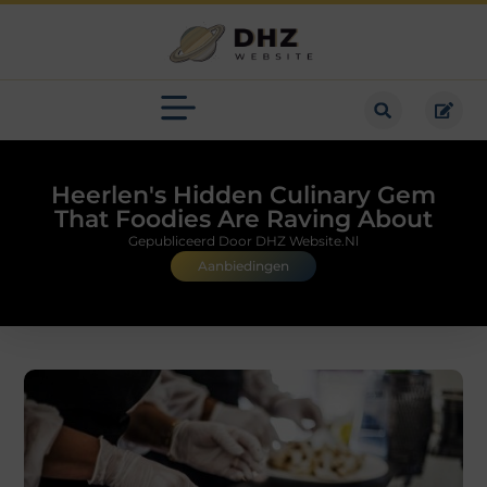
Heerlen's Hidden Culinary Gem
That Foodies Are Raving About
Gepubliceerd Door DHZ Website.nl
Aanbiedingen