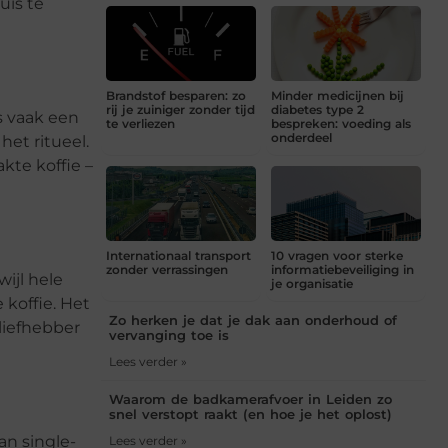
uis te
Brandstof besparen: zo
Minder medicijnen bij
rij je zuiniger zonder tijd
diabetes type 2
s vaak een
te verliezen
bespreken: voeding als
onderdeel
het ritueel.
kte koffie –
Internationaal transport
10 vragen voor sterke
zonder verrassingen
informatiebeveiliging in
wijl hele
je organisatie
 koffie. Het
Zo herken je dat je dak aan onderhoud of
liefhebber
vervanging toe is
Lees verder »
Waarom de badkamerafvoer in Leiden zo
snel verstopt raakt (en hoe je het oplost)
an single-
Lees verder »