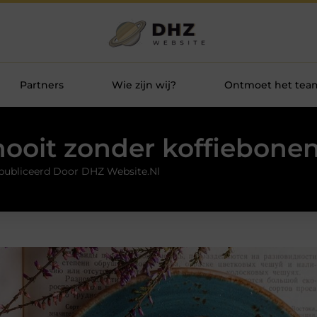
Partners
Wie zijn wij?
Ontmoet het tea
ooit zonder koffiebonen
publiceerd Door DHZ Website.nl