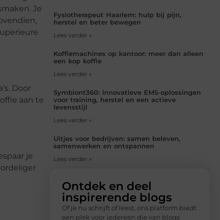
 smaken. Je
Fysiotherapeut Haarlem: hulp bij pijn,
Bovendien,
herstel en beter bewegen
 superieure
Lees verder »
Koffiemachines op kantoor: meer dan alleen
een kop koffie
Lees verder »
’s. Door
Symbiont360: Innovatieve EMS-oplossingen
offie aan te
voor training, herstel en een actieve
levensstijl
Lees verder »
Uitjes voor bedrijven: samen beleven,
samenwerken en ontspannen
espaar je
Lees verder »
ordeliger
Ontdek en deel
inspirerende blogs
Of je nu schrijft of leest, ons platform biedt
een plek voor iedereen die van blogs