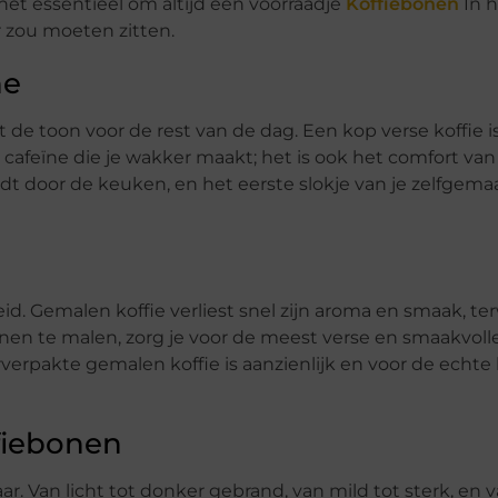
het essentieel om altijd een voorraadje
Koffiebonen
In h
 zou moeten zitten.
ne
 de toon voor de rest van de dag. Een kop verse koffie i
 cafeïne die je wakker maakt; het is ook het comfort van 
t door de keuken, en het eerste slokje van je zelfgemaa
id. Gemalen koffie verliest snel zijn aroma en smaak, ter
en te malen, zorg je voor de meest verse en smaakvolle
erpakte gemalen koffie is aanzienlijk en voor de echte 
ffiebonen
r. Van licht tot donker gebrand, van mild tot sterk, en v