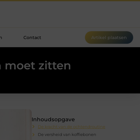
m
Contact
Artikel plaatsen
 moet zitten
Inhoudsopgave
De kracht van de ochtendroutine
De versheid van koffiebonen