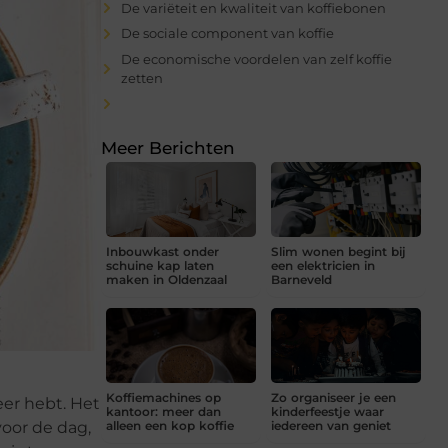
De variëteit en kwaliteit van koffiebonen
De sociale component van koffie
De economische voordelen van zelf koffie
zetten
Meer Berichten
Inbouwkast onder
Slim wonen begint bij
schuine kap laten
een elektricien in
maken in Oldenzaal
Barneveld
Koffiemachines op
Zo organiseer je een
eer hebt. Het
kantoor: meer dan
kinderfeestje waar
voor de dag,
alleen een kop koffie
iedereen van geniet