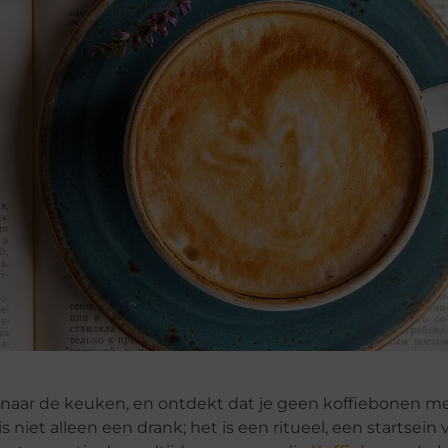
opt naar de keuken, en ontdekt dat je geen koffiebonen m
is niet alleen een drank; het is een ritueel, een startsein 