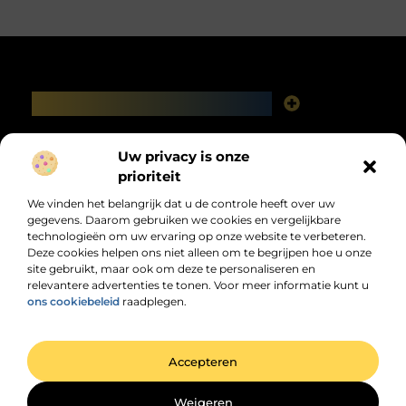
Main Links
Linkbuilding platforms: het slimme netwerk achter jouw Google-succes
Geld verdienen via het internet: vrijheid, fabels en feiten
Bericht categorie
Uw privacy is onze
prioriteit
We vinden het belangrijk dat u de controle heeft over uw
gegevens. Daarom gebruiken we cookies en vergelijkbare
technologieën om uw ervaring op onze website te verbeteren.
Deze cookies helpen ons niet alleen om te begrijpen hoe u onze
site gebruikt, maar ook om deze te personaliseren en
relevantere advertenties te tonen. Voor meer informatie kunt u
Jouw dagelijkse bron van inspiratie en
ons cookiebeleid
raadplegen.
informatie!
Ontdek de laatste trends, praktische tips en waardevolle inzichten die je
dagelijks verder helpen.
@2025 All Right Reserved. Design by
www.dhzwebsite.nl.
Accepteren
Weigeren