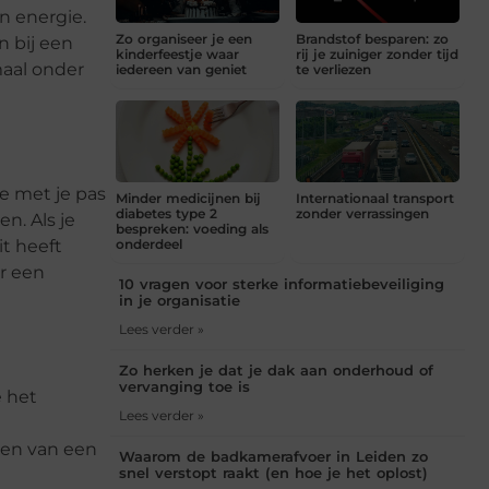
n energie.
Zo organiseer je een
Brandstof besparen: zo
n bij een
kinderfeestje waar
rij je zuiniger zonder tijd
maal onder
iedereen van geniet
te verliezen
e met je pas
Minder medicijnen bij
Internationaal transport
diabetes type 2
zonder verrassingen
n. Als je
bespreken: voeding als
it heeft
onderdeel
r een
10 vragen voor sterke informatiebeveiliging
in je organisatie
Lees verder »
Zo herken je dat je dak aan onderhoud of
vervanging toe is
e het
Lees verder »
ken van een
Waarom de badkamerafvoer in Leiden zo
snel verstopt raakt (en hoe je het oplost)