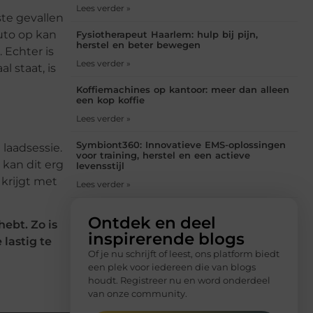
Lees verder »
te gevallen
auto op kan
Fysiotherapeut Haarlem: hulp bij pijn,
herstel en beter bewegen
 Echter is
Lees verder »
 staat, is
Koffiemachines op kantoor: meer dan alleen
een kop koffie
Lees verder »
Symbiont360: Innovatieve EMS-oplossingen
 laadsessie.
voor training, herstel en een actieve
 kan dit erg
levensstijl
krijgt met
Lees verder »
Ontdek en deel
ebt. Zo is
inspirerende blogs
 lastig te
Of je nu schrijft of leest, ons platform biedt
een plek voor iedereen die van blogs
houdt. Registreer nu en word onderdeel
van onze community.