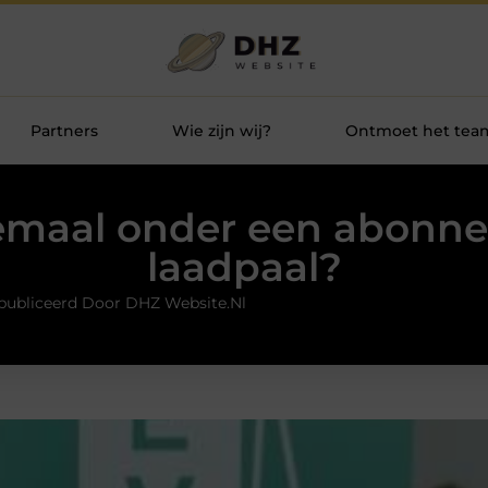
Partners
Wie zijn wij?
Ontmoet het tea
llemaal onder een abonn
laadpaal?
publiceerd Door DHZ Website.nl