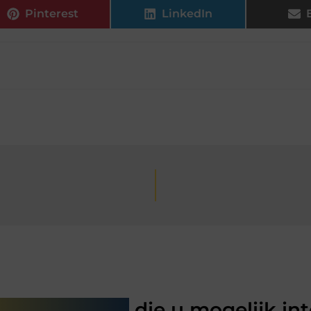
Pinterest
LinkedIn
rde artikelen
die u mogelijk in