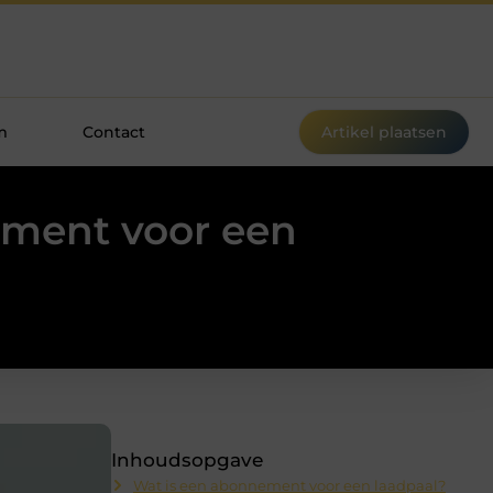
m
Contact
Artikel plaatsen
ement voor een
Inhoudsopgave
Wat is een abonnement voor een laadpaal?