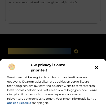
er is, werken met elektra brengt namelijk risico’s
...
Main Links
Linkbuilding platforms: het slimme netwerk achter jouw Google-succes
Geld verdienen via het internet: vrijheid, fabels en feiten
Bericht categorie
Uw privacy is onze
prioriteit
We vinden het belangrijk dat u de controle heeft over uw
gegevens. Daarom gebruiken we cookies en vergelijkbare
technologieën om uw ervaring op onze website te verbeteren.
Deze cookies helpen ons niet alleen om te begrijpen hoe u onze
site gebruikt, maar ook om deze te personaliseren en
relevantere advertenties te tonen. Voor meer informatie kunt u
Jouw dagelijkse bron van inspiratie en
ons cookiebeleid
raadplegen.