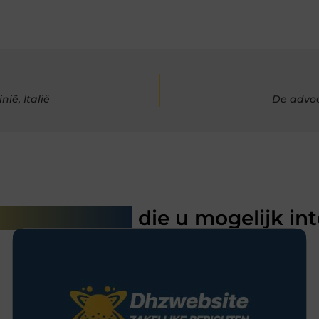
ië, Italië
De advoc
rde artikelen
die u mogelijk in