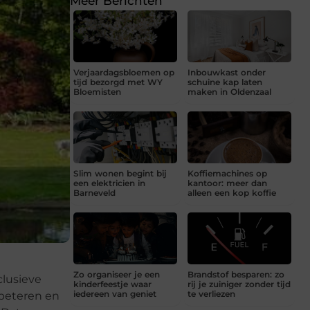
Meer Berichten
Verjaardagsbloemen op
Inbouwkast onder
tijd bezorgd met WY
schuine kap laten
Bloemisten
maken in Oldenzaal
Slim wonen begint bij
Koffiemachines op
een elektricien in
kantoor: meer dan
Barneveld
alleen een kop koffie
Zo organiseer je een
Brandstof besparen: zo
clusieve
kinderfeestje waar
rij je zuiniger zonder tijd
iedereen van geniet
te verliezen
rbeteren en