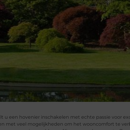
wilt u een hovenier inschakelen met echte passie voor ex
 zien met veel mogelijkheden om het wooncomfort te ve