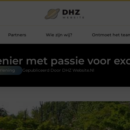
Partners
Wie zijn wij?
Ontmoet het tea
enier met passie voor ex
erlening
Gepubliceerd Door DHZ Website.nl