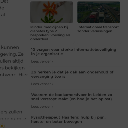
 Dat
de
 al
Minder medicijnen bij
Internationaal transport
diabetes type 2
zonder verrassingen
bespreken: voeding als
onderdeel
et kunnen
10 vragen voor sterke informatiebeveiliging
mgeving. Ze
in je organisatie
llen altijd
Lees verder »
ns bekijken
Zo herken je dat je dak aan onderhoud of
ntwerp. Hier
vervanging toe is
Lees verder »
Waarom de badkamerafvoer in Leiden zo
snel verstopt raakt (en hoe je het oplost)
Lees verder »
ers zullen
Fysiotherapeut Haarlem: hulp bij pijn,
oende ruimte
herstel en beter bewegen
ij