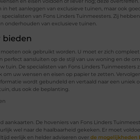
wensen en eisen voldoen of liever nog; deze overtreffen.
n in het aanleggen van exclusieve tuinen, maar ook goe
ecialisten van Fons Linders Tuinmeesters. Zij hebben
en onderhouden van exclusieve tuinen.
r bieden
t. Ze moeten ook gebruikt worden. U moet er zich comple
n perfect aansluiten op de stijl van uw woning en de o
w tuin. De specialisten van Fons Linders Tuinmeesters zu
ek om uw wensen en eisen op papier te zetten. Vervolge
nformatie wordt gebundeld en vertaald naar een uniek o
tuin, dus ook de beplanting.
tijd aankaarten. De hoveniers van Fons Linders Tuinmeest
uurlijk wel naar de haalbaarheid gekeken. Er moet vold
altijd eerlijk en helder adviseren over
de mogelijkheden b