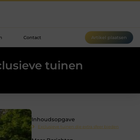
m
Contact
Artikel plaatsen
clusieve tuinen
Inhoudsopgave
Exclusieve tuinen die extra sfeer bieden