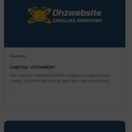
Business
Laptop uitzoeken
Een laptop, iedereen heeft er tegenwoordig wel één
nodig. Al is het niet voor je werk dan wel voor school.
...