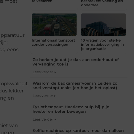
uis moet
te verliezen
bespreken: voeding als
onderdeel
 apparatuur
Internationaal transport
10 vragen voor sterke
ijn:
zonder verrassingen
informatiebeveiliging in
je organisatie
nog eens
Zo herken je dat je dak aan onderhoud of
vervanging toe is
Lees verder »
topkwaliteit
Waarom de badkamerafvoer in Leiden zo
snel verstopt raakt (en hoe je het oplost)
dus lekker
Lees verder »
ang en
Fysiotherapeut Haarlem: hulp bij pijn,
herstel en beter bewegen
Lees verder »
niet van
Koffiemachines op kantoor: meer dan alleen
ige en