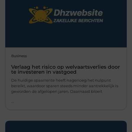
Business
Verlaag het risico op welvaartsverlies door
te investeren in vastgoed
De huidige spaarrente heeft nagenoeg het nulpunt
bereikt, waardoor sparen steeds minder aantrekkelijk is
geworden de afgelopen jaren. Daarnaast bloeit
...