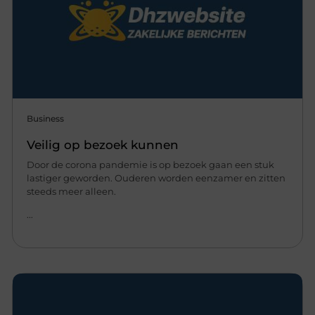
Business
Veilig op bezoek kunnen
Door de corona pandemie is op bezoek gaan een stuk
lastiger geworden. Ouderen worden eenzamer en zitten
steeds meer alleen.
...