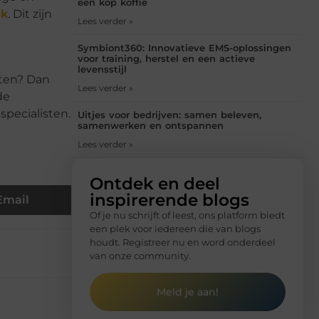
een kop koffie
ck
. Dit zijn
Lees verder »
Symbiont360: Innovatieve EMS-oplossingen
voor training, herstel en een actieve
levensstijl
cten? Dan
Lees verder »
de
specialisten.
Uitjes voor bedrijven: samen beleven,
samenwerken en ontspannen
Lees verder »
Ontdek en deel
inspirerende blogs
Email
Of je nu schrijft of leest, ons platform biedt
een plek voor iedereen die van blogs
houdt. Registreer nu en word onderdeel
van onze community.
Meld je aan!