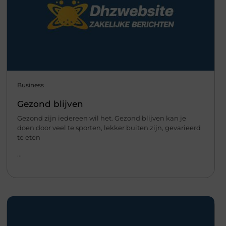
Business
Gezond blijven
Gezond zijn iedereen wil het. Gezond blijven kan je
doen door veel te sporten, lekker buiten zijn, gevarieerd
te eten
...