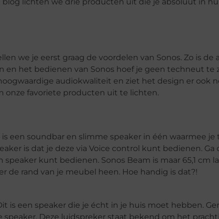
 blog lichten we drie producten uit die je absoluut in h
ellen we je eerst graag de voordelen van Sonos. Zo is de
ren en het bedienen van Sonos hoef je geen techneut te z
hoogwaardige audiokwaliteit en ziet het design er ook 
 onze favoriete producten uit te lichten.
it is een soundbar en slimme speaker in één waarmee je 
aker is dat je deze via Voice control kunt bedienen. Ga 
r en speaker kunt bedienen. Sonos Beam is maar 65,1 cm l
r de rand van je meubel heen. Hoe handig is dat?!
 Dit is een speaker die je écht in je huis moet hebben. Ge
te speaker. Deze luidspreker staat bekend om het pracht