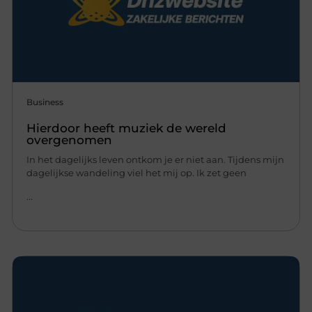
Business
Hierdoor heeft muziek de wereld
overgenomen
In het dagelijks leven ontkom je er niet aan. Tijdens mijn
dagelijkse wandeling viel het mij op. Ik zet geen
...