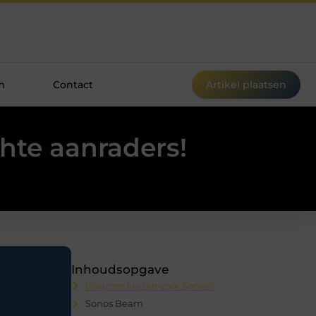
m
Contact
Artikel plaatsen
hte aanraders!
Inhoudsopgave
Waarom kiezen voor Sonos?
Sonos Beam