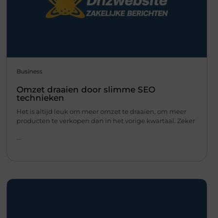
Business
Omzet draaien door slimme SEO
technieken
Het is altijd leuk om meer omzet te draaien, om meer
producten te verkopen dan in het vorige kwartaal. Zeker
...