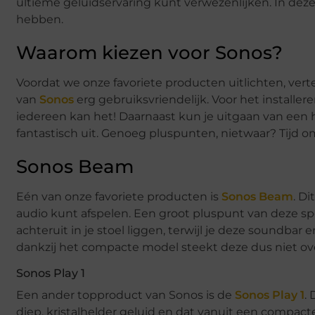
ultieme geluidservaring kunt verwezenlijken. In deze
hebben.
Waarom kiezen voor Sonos?
Voordat we onze favoriete producten uitlichten, vert
van
Sonos
erg gebruiksvriendelijk. Voor het installe
iedereen kan het! Daarnaast kun je uitgaan van een 
fantastisch uit. Genoeg pluspunten, nietwaar? Tijd om
Sonos Beam
Eén van onze favoriete producten is
Sonos Beam
. D
audio kunt afspelen. Een groot pluspunt van deze spe
achteruit in je stoel liggen, terwijl je deze soundba
dankzij het compacte model steekt deze dus niet ove
Sonos Play 1
Een ander topproduct van Sonos is de
Sonos Play 1
.
diep, kristalhelder geluid en dat vanuit een compac