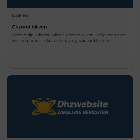
Business
Gezond blijven
Gezond zijn iedereen wil het. Gezond blijven kan je doen door
veel te sporten, lekker buiten zijn, gevarieerd te eten
...