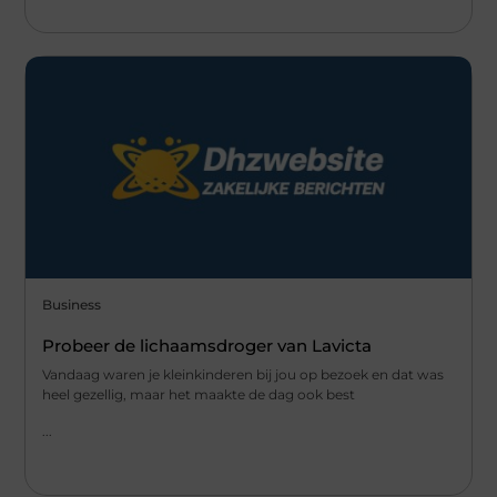
Business
Probeer de lichaamsdroger van Lavicta
Vandaag waren je kleinkinderen bij jou op bezoek en dat was
heel gezellig, maar het maakte de dag ook best
...