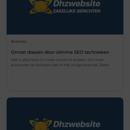
Business
Omzet draaien door slimme SEO technieken
Het is altijd leuk om meer omzet te draaien, om meer
producten te verkopen dan in het vorige kwartaal. Zeker
...