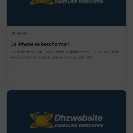
Business
Je iPhone se beschermen
De iPhone se is in 2020 opnieuw gelanceerd. De nieuwe se is
een echte krachpatser. De se is uitgerust met
...