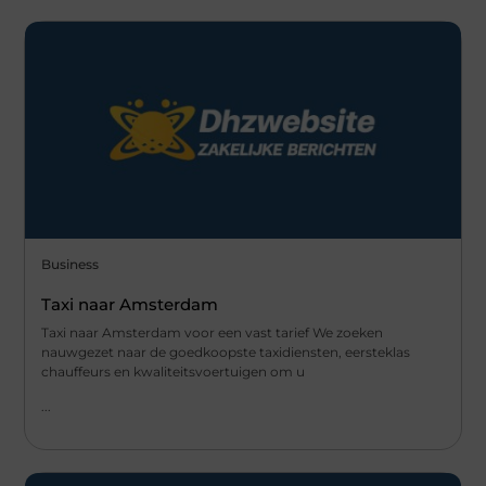
Business
Taxi naar Amsterdam
Taxi naar Amsterdam voor een vast tarief We zoeken
nauwgezet naar de goedkoopste taxidiensten, eersteklas
chauffeurs en kwaliteitsvoertuigen om u
...