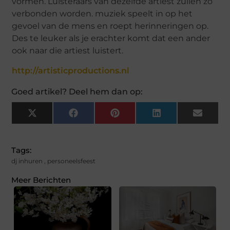
vormen. Luisteraars van dezelfde artiest zullen zo
verbonden worden. muziek speelt in op het
gevoel van de mens en roept herinneringen op.
Des te leuker als je erachter komt dat een ander
ook naar die artiest luistert.
http://artisticproductions.nl
Goed artikel? Deel hem dan op:
X
Facebook
Pinterest
LinkedIn
Email
(Twitter)
Tags:
dj inhuren
,
personeelsfeest
Meer Berichten