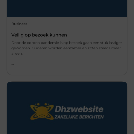
Business
Veilig op bezoek kunnen
Door de corona pandemie is op bezoek gaan een stuk lastiger
geworden. Ouderen worden eenzamer en zitten steeds meer
alleen.
...