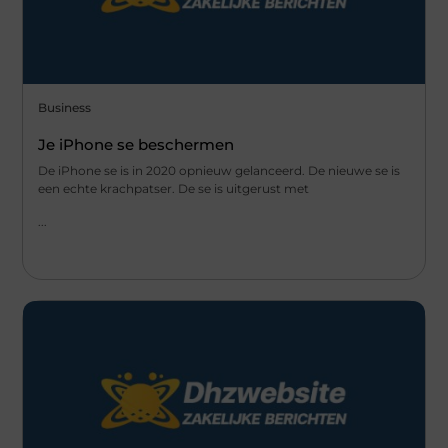
Business
Je iPhone se beschermen
De iPhone se is in 2020 opnieuw gelanceerd. De nieuwe se is
een echte krachpatser. De se is uitgerust met
...