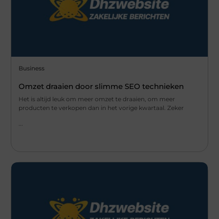
Business
Omzet draaien door slimme SEO technieken
Het is altijd leuk om meer omzet te draaien, om meer
producten te verkopen dan in het vorige kwartaal. Zeker
...