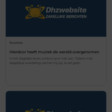
Business
Hierdoor heeft muziek de wereld overgenomen
In het dagelijks leven ontkom je er niet aan. Tijdens mijn
dagelijkse wandeling viel het mij op. Ik zet geen
...