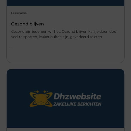
Business
Gezond blijven
Gezond zijn iedereen wil het. Gezond blijven kan je doen door
veel te sporten, lekker buiten zijn, gevarieerd te eten
...