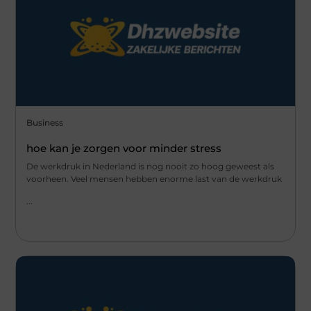
Business
hoe kan je zorgen voor minder stress
De werkdruk in Nederland is nog nooit zo hoog geweest als
voorheen. Veel mensen hebben enorme last van de werkdruk
...