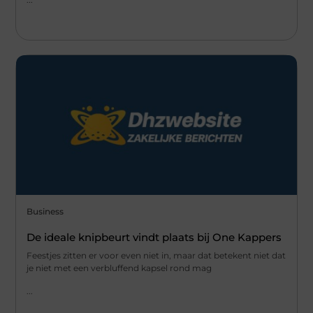
Business
De ideale knipbeurt vindt plaats bij One Kappers
Feestjes zitten er voor even niet in, maar dat betekent niet dat
je niet met een verbluffend kapsel rond mag
...