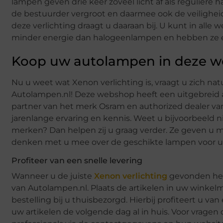
lampen geven drie keer zoveel licht af als reguliere 
de bestuurder vergroot en daarmee ook de veiligheid.
deze verlichting draagt u daaraan bij. U kunt in al
minder energie dan halogeenlampen en hebben ze ee
Koop uw autolampen in deze 
Nu u weet wat Xenon verlichting is, vraagt u zich nat
Autolampen.nl! Deze webshop heeft een uitgebreid a
partner van het merk Osram en authorized dealer van
jarenlange ervaring en kennis. Weet u bijvoorbeeld n
merken? Dan helpen zij u graag verder. Ze geven u 
denken met u mee over de geschikte lampen voor u
Profiteer van een snelle levering
Wanneer u de juiste
Xenon verlichting
gevonden hee
van Autolampen.nl. Plaats de artikelen in uw winkel
bestelling bij u thuisbezorgd. Hierbij profiteert u va
uw artikelen de volgende dag al in huis. Voor vragen