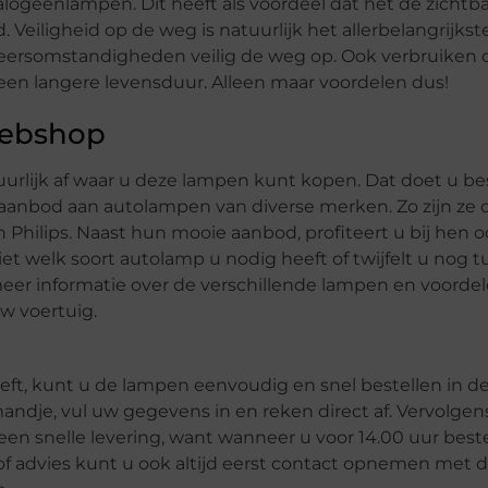
halogeenlampen. Dit heeft als voordeel dat het de zichtb
 Veiligheid op de weg is natuurlijk het allerbelangrijks
le weersomstandigheden veilig de weg op. Ook verbruiken
n langere levensduur. Alleen maar voordelen dus!
webshop
uurlijk af waar u deze lampen kunt kopen. Dat doet u bes
anbod aan autolampen van diverse merken. Zo zijn ze of
 Philips. Naast hun mooie aanbod, profiteert u bij hen 
iet welk soort autolamp u nodig heeft of twijfelt u nog 
meer informatie over de verschillende lampen en voorde
w voertuig.
ft, kunt u de lampen eenvoudig en snel bestellen in 
mandje, vul uw gegevens in en reken direct af. Vervolge
n een snelle levering, want wanneer u voor 14.00 uur beste
 of advies kunt u ook altijd eerst contact opnemen met 