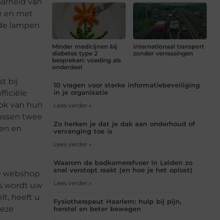
aarheid van
te en met
 de lampen
Minder medicijnen bij
Internationaal transport
diabetes type 2
zonder verrassingen
bespreken: voeding als
onderdeel
t bij
10 vragen voor sterke informatiebeveiliging
ficiële
in je organisatie
ook van hun
Lees verder »
tussen twee
Zo herken je dat je dak aan onderhoud of
len en
vervanging toe is
Lees verder »
Waarom de badkamerafvoer in Leiden zo
snel verstopt raakt (en hoe je het oplost)
de webshop
Lees verder »
ns wordt uw
lt, heeft u
Fysiotherapeut Haarlem: hulp bij pijn,
deze
herstel en beter bewegen