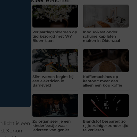
Meer Berichten
Verjaardagsbloemen op
Inbouwkast onder
tijd bezorgd met WY
schuine kap laten
Bloemisten
maken in Oldenzaal
Slim wonen begint bij
Koffiemachines op
een elektricien in
kantoor: meer dan
Barneveld
alleen een kop koffie
Zo organiseer je een
Brandstof besparen: zo
 licht is een
kinderfeestje waar
rij je zuiniger zonder tijd
iedereen van geniet
te verliezen
md. Xenon