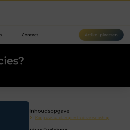
m
Contact
Artikel plaatsen
cies?
Inhoudsopgave
Koop uw autolampen in deze webshop