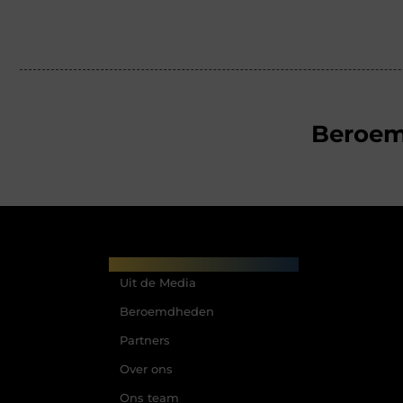
Beroe
Main Links
Uit de Media
Beroemdheden
Partners
Over ons
Ons team