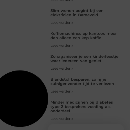
Slim wonen begint bij een
elektricien in Barneveld
Lees verder »
Koffiemachines op kantoor: meer
dan alleen een kop koffie
Lees verder »
Zo organiseer je een kinderfeestje
waar iedereen van geniet
Lees verder »
Brandstof besparen: zo rij je
zuiniger zonder tijd te verliezen
Lees verder »
Minder medicijnen bij diabetes
type 2 bespreken: voeding als
onderdeel
Lees verder »