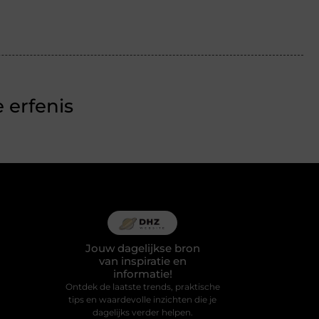
 erfenis
Jouw dagelijkse bron
van inspiratie en
informatie!
Ontdek de laatste trends, praktische
tips en waardevolle inzichten die je
dagelijks verder helpen.