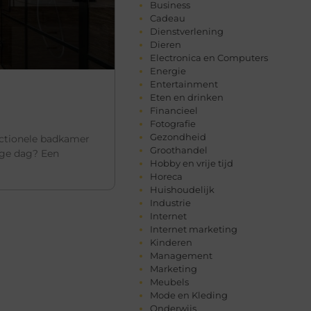
Business
Cadeau
Dienstverlening
Dieren
Electronica en Computers
Energie
Entertainment
Eten en drinken
Financieel
Fotografie
Gezondheid
nctionele badkamer
Groothandel
nge dag? Een
Hobby en vrije tijd
Horeca
Huishoudelijk
Industrie
Internet
Internet marketing
Kinderen
Management
Marketing
Meubels
Mode en Kleding
Onderwijs