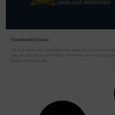
Staalkabel blauw
Als je al eens met staalkabel hebt gewerkt, zul je weten da
van een slechte kwaliteit door verschillende omstandigh
gaan roesten en dat