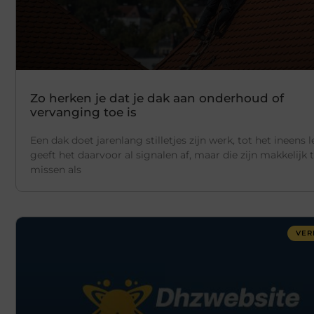
Zo herken je dat je dak aan onderhoud of
vervanging toe is
Een dak doet jarenlang stilletjes zijn werk, tot het ineens l
geeft het daarvoor al signalen af, maar die zijn makkelijk 
missen als
VE