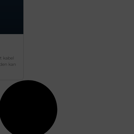
t kabel
eden kan