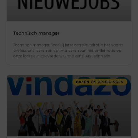
Technisch manager
Technisch manager Speel jij later een sleutelrol in het voorts
professionaliseren en optimaliseren van het onderhoud op
onze locatie in coevorden? Grote kans! Als Technisch
BANEN EN OPLEIDINGEN