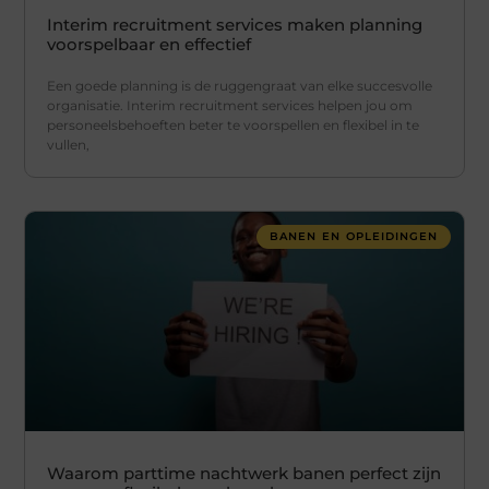
Interim recruitment services maken planning
voorspelbaar en effectief
Een goede planning is de ruggengraat van elke succesvolle
organisatie. Interim recruitment services helpen jou om
personeelsbehoeften beter te voorspellen en flexibel in te
vullen,
BANEN EN OPLEIDINGEN
Waarom parttime nachtwerk banen perfect zijn