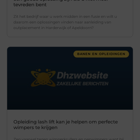
tevreden bent
Zit het bedrijf waar u werk midden in een fusie en wilt u
daarom een oplossingen vinden naar aanleiding van
outplacement in Harderwijk of Apeldoorn?
BANEN EN OPLEIDINGEN
Opleiding lash lift kan je helpen om perfecte
wimpers te krijgen
Zeg vaarwel tegen wimperkrullers en nepwimpers want bij