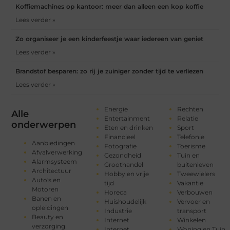
Koffiemachines op kantoor: meer dan alleen een kop koffie
Lees verder »
Zo organiseer je een kinderfeestje waar iedereen van geniet
Lees verder »
Brandstof besparen: zo rij je zuiniger zonder tijd te verliezen
Lees verder »
Energie
Rechten
Alle
Entertainment
Relatie
onderwerpen
Eten en drinken
Sport
Financieel
Telefonie
Aanbiedingen
Fotografie
Toerisme
Afvalverwerking
Gezondheid
Tuin en
Alarmsysteem
Groothandel
buitenleven
Architectuur
Hobby en vrije
Tweewielers
Auto's en
tijd
Vakantie
Motoren
Horeca
Verbouwen
Banen en
Huishoudelijk
Vervoer en
opleidingen
Industrie
transport
Beauty en
Internet
Winkelen
verzorging
Internet
Woning en Tuin