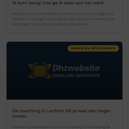
Ik kom terug: hoe ga ik weer aan het werk
http://youtu.be/iHYrOBkcd-c Omdat we ook een lage start
hebben. U begrijpt natuurlijk dat het tijd is om weer in actie
te komen. Scroll door Instagram, Facebook
BANEN EN OPLEIDINGEN
De coaching in Lochem tilt je naar een hoger
niveau
Wanneer je werkzaam bent in een bedrijf is het belangrijk