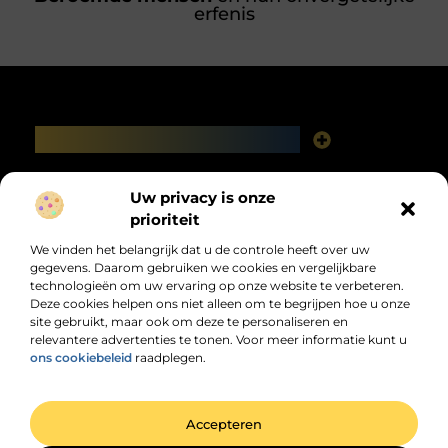
erfenis
Main Links
Linkbuilding platforms: het slimme netwerk achter jouw Google-succes
Geld verdienen via het internet: vrijheid, fabels en feiten
Bericht categorie
Uw privacy is onze
prioriteit
We vinden het belangrijk dat u de controle heeft over uw
gegevens. Daarom gebruiken we cookies en vergelijkbare
technologieën om uw ervaring op onze website te verbeteren.
Deze cookies helpen ons niet alleen om te begrijpen hoe u onze
site gebruikt, maar ook om deze te personaliseren en
relevantere advertenties te tonen. Voor meer informatie kunt u
Jouw dagelijkse bron van inspiratie en
ons cookiebeleid
raadplegen.
informatie!
Ontdek de laatste trends, praktische tips en waardevolle inzichten die je
dagelijks verder helpen.
@2025 All Right Reserved. Design by
www.dhzwebsite.nl.
Accepteren