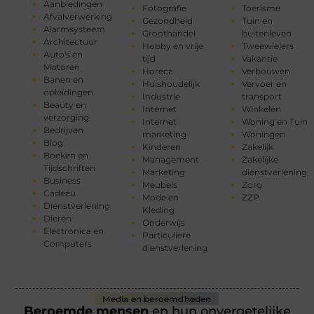
Aanbiedingen
Fotografie
Toerisme
Afvalverwerking
Gezondheid
Tuin en
Alarmsysteem
Groothandel
buitenleven
Architectuur
Hobby en vrije
Tweewielers
Auto's en
tijd
Vakantie
Motoren
Horeca
Verbouwen
Banen en
Huishoudelijk
Vervoer en
opleidingen
Industrie
transport
Beauty en
Internet
Winkelen
verzorging
Internet
Woning en Tuin
Bedrijven
marketing
Woningen
Blog
Kinderen
Zakelijk
Boeken en
Management
Zakelijke
Tijdschriften
Marketing
dienstverlening
Business
Meubels
Zorg
Cadeau
Mode en
ZZP
Dienstverlening
Kleding
Dieren
Onderwijs
Electronica en
Particuliere
Computers
dienstverlening
Media en beroemdheden
Beroemde mensen
en hun onvergetelijke