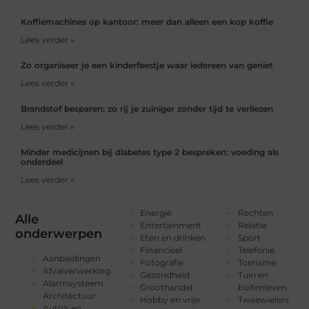
Koffiemachines op kantoor: meer dan alleen een kop koffie
Lees verder »
Zo organiseer je een kinderfeestje waar iedereen van geniet
Lees verder »
Brandstof besparen: zo rij je zuiniger zonder tijd te verliezen
Lees verder »
Minder medicijnen bij diabetes type 2 bespreken: voeding als
onderdeel
Lees verder »
Energie
Rechten
Alle
Entertainment
Relatie
onderwerpen
Eten en drinken
Sport
Financieel
Telefonie
Aanbiedingen
Fotografie
Toerisme
Afvalverwerking
Gezondheid
Tuin en
Alarmsysteem
Groothandel
buitenleven
Architectuur
Hobby en vrije
Tweewielers
Auto's en