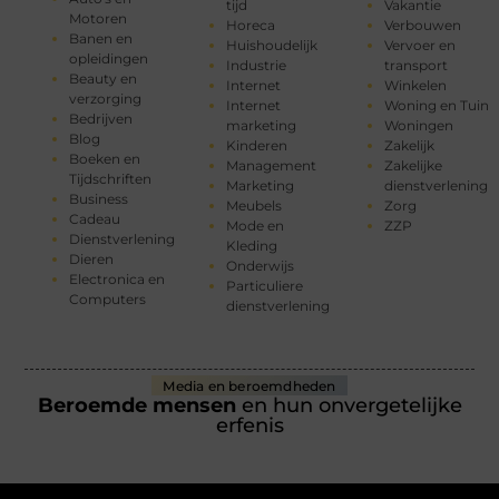
tijd
Vakantie
Motoren
Horeca
Verbouwen
Banen en
Huishoudelijk
Vervoer en
opleidingen
Industrie
transport
Beauty en
Internet
Winkelen
verzorging
Internet
Woning en Tuin
Bedrijven
marketing
Woningen
Blog
Kinderen
Zakelijk
Boeken en
Management
Zakelijke
Tijdschriften
Marketing
dienstverlening
Business
Meubels
Zorg
Cadeau
Mode en
ZZP
Dienstverlening
Kleding
Dieren
Onderwijs
Electronica en
Particuliere
Computers
dienstverlening
Media en beroemdheden
Beroemde mensen
en hun onvergetelijke
erfenis