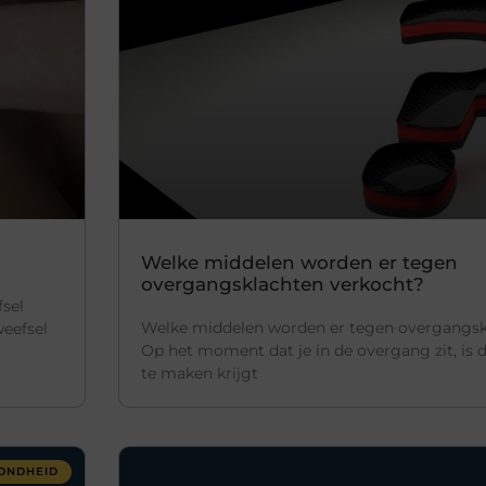
Welke middelen worden er tegen
overgangsklachten verkocht?
sel
Welke middelen worden er tegen overgangsk
weefsel
Op het moment dat je in de overgang zit, is d
te maken krijgt
ONDHEID