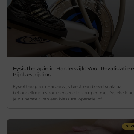
Fysiotherapie in Harderwijk: Voor Revalidatie 
Pijnbestrijding
Fysiotherapie in Harderwijk biedt een breed scala aan
behandelingen voor mensen die kampen met fysieke klac
je nu herstelt van een blessure, operatie, of
GEZ