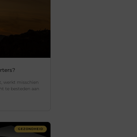
rters?
t, werkt misschien
cht te besteden aan
GEZONDHEID