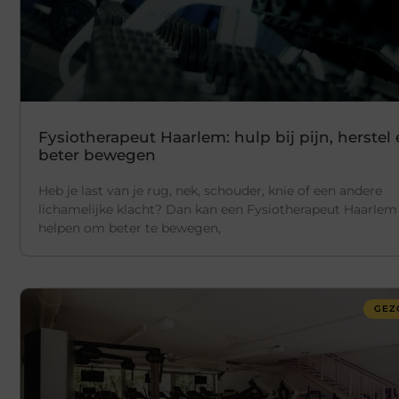
Fysiotherapeut Haarlem: hulp bij pijn, herstel
beter bewegen
Heb je last van je rug, nek, schouder, knie of een andere
lichamelijke klacht? Dan kan een Fysiotherapeut Haarlem 
helpen om beter te bewegen,
GEZ