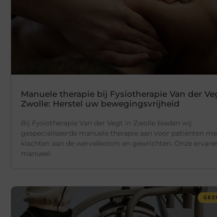
Manuele therapie bij Fysiotherapie Van der Ve
Zwolle: Herstel uw bewegingsvrijheid
Bij Fysiotherapie Van der Vegt in Zwolle bieden wij
gespecialiseerde manuele therapie aan voor patiënten me
klachten aan de wervelkolom en gewrichten. Onze ervare
manueel
GEZ