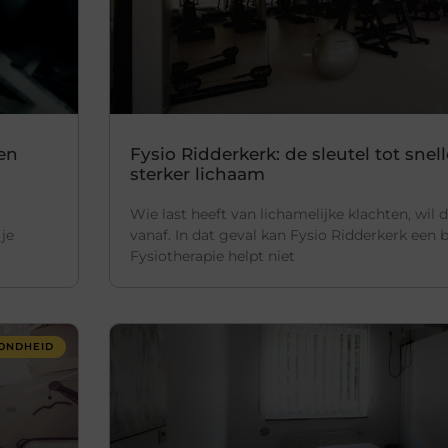
 en
Fysio Ridderkerk: de sleutel tot snel
sterker lichaam
Wie last heeft van lichamelijke klachten, wil 
je
vanaf. In dat geval kan Fysio Ridderkerk een b
Fysiotherapie helpt niet
ONDHEID