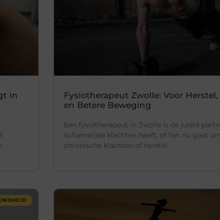
gt in
Fysiotherapeut Zwolle: Voor Herstel,
en Betere Beweging
Een fysiotherapeut in Zwolle is de juiste part
t
lichamelijke klachten heeft, of het nu gaat om
n
chronische klachten of herstel
ONDHEID