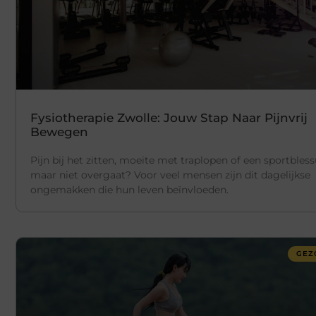
Fysiotherapie Zwolle: Jouw Stap Naar Pijnvrij
Bewegen
Pijn bij het zitten, moeite met traplopen of een sportbless
maar niet overgaat? Voor veel mensen zijn dit dagelijkse
ongemakken die hun leven beïnvloeden.
GEZ