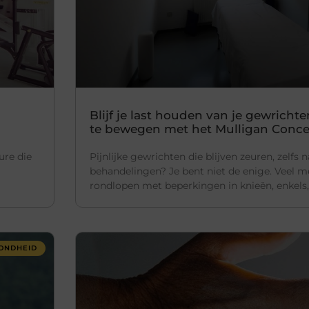
Blijf je last houden van je gewrichte
te bewegen met het Mulligan Conc
ure die
Pijnlijke gewrichten die blijven zeuren, zelfs 
behandelingen? Je bent niet de enige. Veel m
rondlopen met beperkingen in knieën, enkels,
ONDHEID