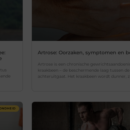
ee:
Artrose: Oorzaken, symptomen en 
e
Artrose is een chronische gewrichtsaandoeni
ctus
kraakbeen – de beschermende laag tussen de b
mende
achteruitgaat. Het kraakbeen wordt dunner, z
ONDHEID