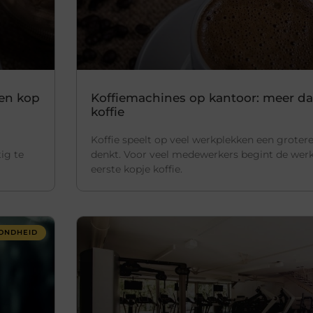
een kop
Koffiemachines op kantoor: meer da
koffie
Koffie speelt op veel werkplekken een grotere
ig te
denkt. Voor veel medewerkers begint de werk
eerste kopje koffie.
ONDHEID