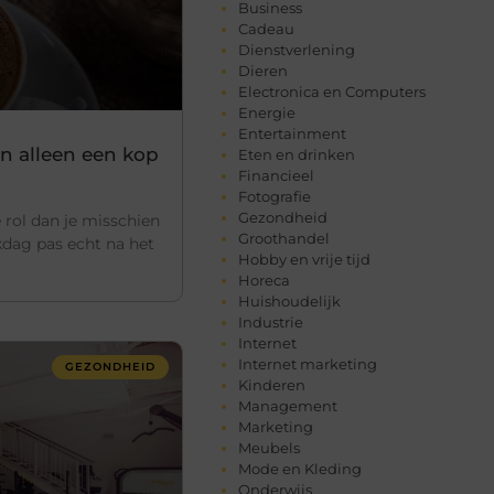
Business
Cadeau
Dienstverlening
Dieren
Electronica en Computers
Energie
Entertainment
n alleen een kop
Eten en drinken
Financieel
Fotografie
Gezondheid
 rol dan je misschien
Groothandel
dag pas echt na het
Hobby en vrije tijd
Horeca
Huishoudelijk
Industrie
Internet
Internet marketing
GEZONDHEID
Kinderen
Management
Marketing
Meubels
Mode en Kleding
Onderwijs