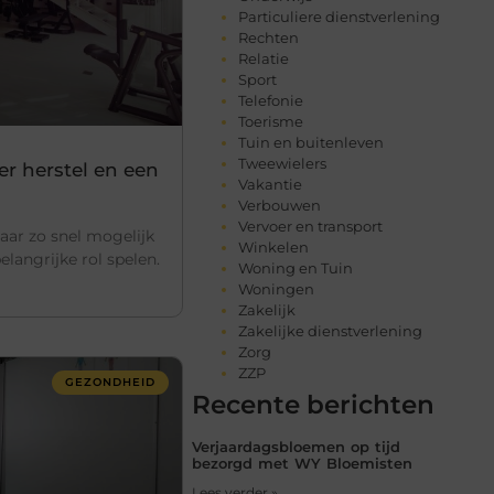
Particuliere dienstverlening
Rechten
Relatie
Sport
Telefonie
Toerisme
Tuin en buitenleven
Tweewielers
ler herstel en een
Vakantie
Verbouwen
Vervoer en transport
daar zo snel mogelijk
Winkelen
elangrijke rol spelen.
Woning en Tuin
Woningen
Zakelijk
Zakelijke dienstverlening
Zorg
ZZP
GEZONDHEID
Recente berichten
Verjaardagsbloemen op tijd
bezorgd met WY Bloemisten
Lees verder »