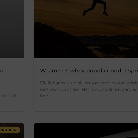
en
Waarom is whey populair onder spo
Elk lichaam is uniek, en wat voor de een werk
niet voor de ander. Het is cruciaal om aanda
hten. Of
hoe
ONDHEID