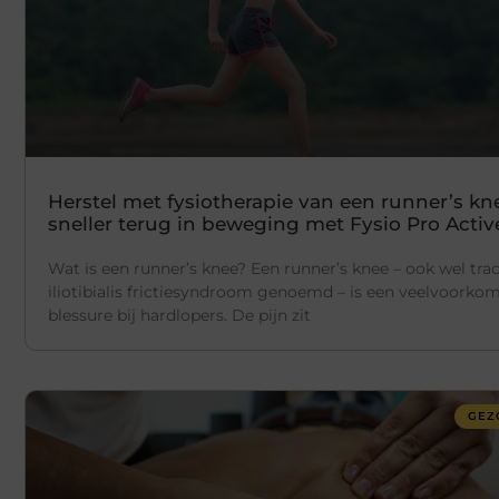
Herstel met fysiotherapie van een runner’s kn
sneller terug in beweging met Fysio Pro Activ
Wat is een runner’s knee? Een runner’s knee – ook wel tra
iliotibialis frictiesyndroom genoemd – is een veelvoorko
blessure bij hardlopers. De pijn zit
GEZ