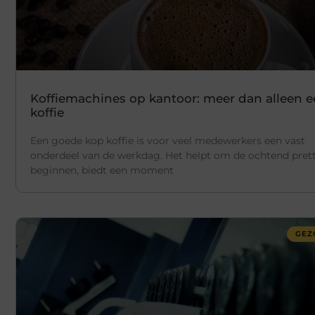
Koffiemachines op kantoor: meer dan alleen 
koffie
Een goede kop koffie is voor veel medewerkers een vast
onderdeel van de werkdag. Het helpt om de ochtend prett
beginnen, biedt een moment
GEZ