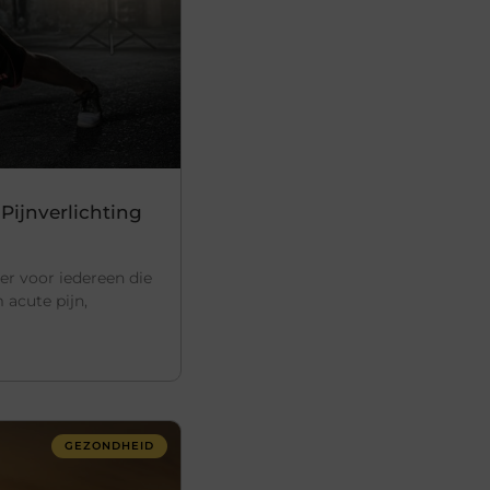
 Pijnverlichting
ner voor iedereen die
 acute pijn,
GEZONDHEID