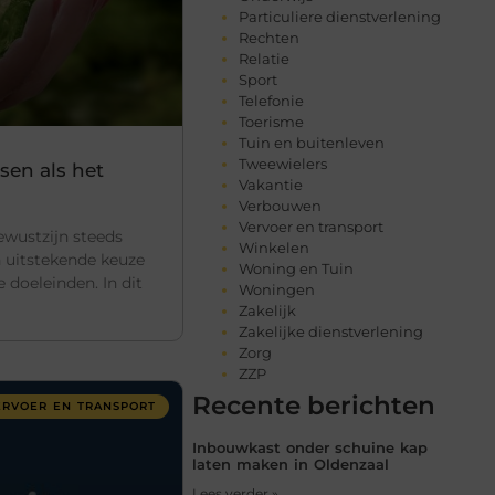
Particuliere dienstverlening
Rechten
Relatie
Sport
Telefonie
Toerisme
Tuin en buitenleven
Tweewielers
sen als het
Vakantie
Verbouwen
Vervoer en transport
ewustzijn steeds
Winkelen
n uitstekende keuze
Woning en Tuin
 doeleinden. In dit
Woningen
Zakelijk
Zakelijke dienstverlening
Zorg
ZZP
Recente berichten
ERVOER EN TRANSPORT
Inbouwkast onder schuine kap
laten maken in Oldenzaal
Lees verder »