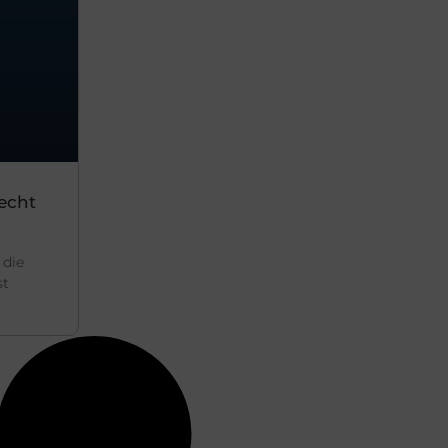
echt
 die
st