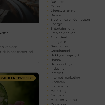
Business
Cadeau
Dienstverlening
Dieren
Electronica en Computers
Energie
Entertainment
voor
Eten en drinken
Financieel
Fotografie
Gezondheid
ren van een
Groothandel
iek is het essentieel
Hobby en vrije tijd
Horeca
Huishoudelijk
Industrie
Internet
Internet marketing
ERVOER EN TRANSPORT
Kinderen
Management
Marketing
Meubels
Mode en Kleding
Onderwijs