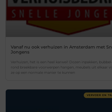
Vanaf nu ook verhuizen in Amsterdam met Sn
Jongens
Verhuizen, het is een heel karwei! Dozen inpakken, bubbel-
rond breekbare voorwerpen hangen, meubels uit elkaar v
ze op een normale manier te kunnen
VERVOER EN TR