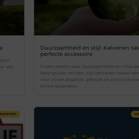
pa
Duurzaamheid en stijl: Katoenen tas
perfecte accessoire
sport
In een wereld waar duurzaamheid en milieub
oer van
belangrijker worden, zijn katoenen tassen ee
voor zowel dagelijks gebruik als promotionele
artikel bespreken
ANSPORT
V