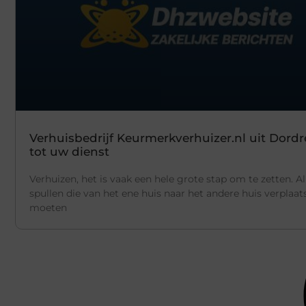
Verhuisbedrijf Keurmerkverhuizer.nl uit Dordr
tot uw dienst
Verhuizen, het is vaak een hele grote stap om te zetten. Al
spullen die van het ene huis naar het andere huis verplaat
moeten