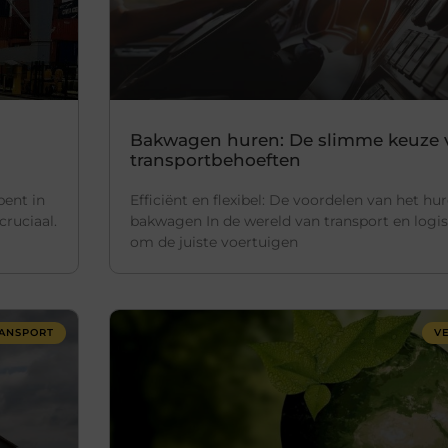
Bakwagen huren: De slimme keuze 
transportbehoeften
bent in
Efficiënt en flexibel: De voordelen van het hu
 cruciaal.
bakwagen In de wereld van transport en logist
om de juiste voertuigen
ANSPORT
V