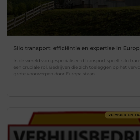
Silo transport: efficiëntie en expertise in Euro
In de wereld van gespecialiseerd transport speelt silo tran
een cruciale rol. Bedrijven die zich toeleggen op het verv
grote voorwerpen door Europa staan
VERVOER EN TR