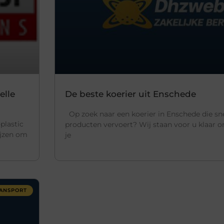
elle
De beste koerier uit Enschede
Op zoek naar een koerier in Enschede die sne
plastic
producten vervoert? Wij staan voor u klaar 
ijzen om
je
ANSPORT