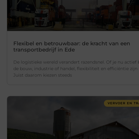
Flexibel en betrouwbaar: de kracht van een
transportbedrijf in Ede
De logistieke wereld verandert razendsnel. Of je nu actief 
de bouw, industrie of handel, flexibiliteit en efficiëntie zijn
Juist daarom kiezen steeds
VERVOER EN TR