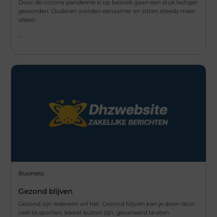
Door de corona pandemie is op bezoek gaan een stuk lastiger
geworden. Ouderen worden eenzamer en zitten steeds meer
alleen.
...
Business
Gezond blijven
Gezond zijn iedereen wil het. Gezond blijven kan je doen door
veel te sporten, lekker buiten zijn, gevarieerd te eten