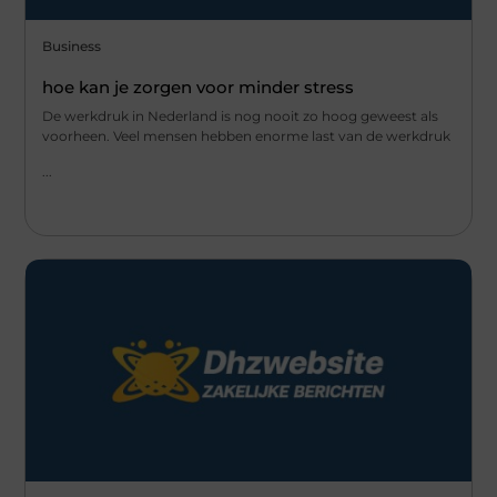
Business
hoe kan je zorgen voor minder stress
De werkdruk in Nederland is nog nooit zo hoog geweest als
voorheen. Veel mensen hebben enorme last van de werkdruk
...