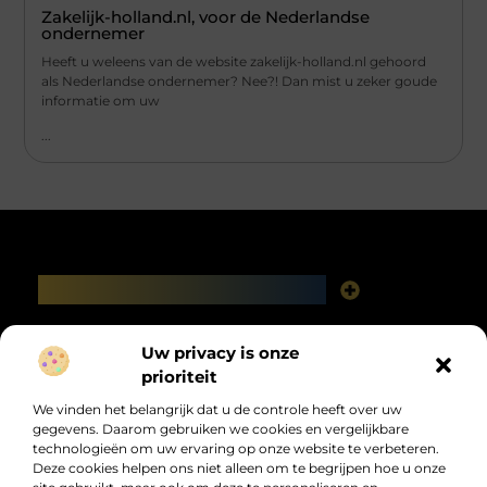
Zakelijk-holland.nl, voor de Nederlandse
ondernemer
Heeft u weleens van de website zakelijk-holland.nl gehoord
als Nederlandse ondernemer? Nee?! Dan mist u zeker goude
informatie om uw
...
Main Links
Linkbuilding platforms: het slimme netwerk achter jouw Google-succes
Geld verdienen via het internet: vrijheid, fabels en feiten
Bericht categorie
Uw privacy is onze
prioriteit
We vinden het belangrijk dat u de controle heeft over uw
gegevens. Daarom gebruiken we cookies en vergelijkbare
technologieën om uw ervaring op onze website te verbeteren.
Deze cookies helpen ons niet alleen om te begrijpen hoe u onze