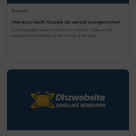
Business
Hierdoor heeft muziek de wereld overgenomen
In het dagelijks leven ontkom je er niet aan. Tijdens mijn
dagelijkse wandeling viel het mij op. Ik zet geen
...