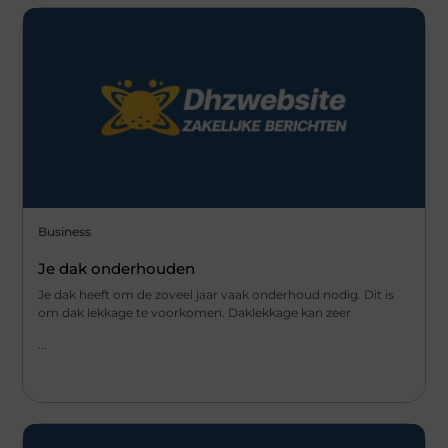
Business
Je dak onderhouden
Je dak heeft om de zoveel jaar vaak onderhoud nodig. Dit is
om dak lekkage te voorkomen. Daklekkage kan zeer
...