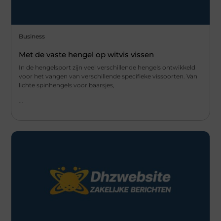
Business
Met de vaste hengel op witvis vissen
In de hengelsport zijn veel verschillende hengels ontwikkeld
voor het vangen van verschillende specifieke vissoorten. Van
lichte spinhengels voor baarsjes,
...