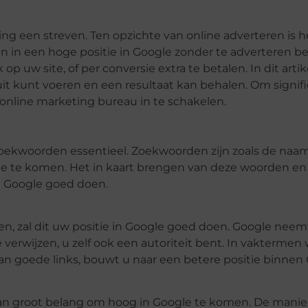
ing een streven.
Ten opzichte van online adverteren is he
en in
een hoge positie in Google zonder te adverteren b
 op uw site, of per conversie extra te betalen. In dit art
 uit kunt voeren en een resultaat kan behalen. Om signif
online marketing bureau in te schakelen.
kwoorden essentieel. Zoekwoorden zijn zoals de naam a
te te komen.
Het in kaart brengen van deze woorden en
en Google goed doen.
zen, zal dit uw positie in Google goed doen. Google neemt
 verwijzen, u zelf ook een autoriteit bent. In vaktermen 
van goede links, bouwt u naar een betere positie binnen
s van groot belang om hoog in Google te komen. De mani