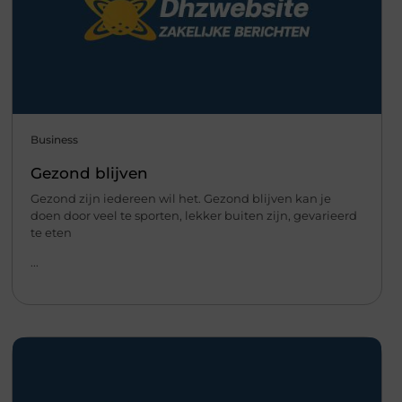
Business
Gezond blijven
Gezond zijn iedereen wil het. Gezond blijven kan je
doen door veel te sporten, lekker buiten zijn, gevarieerd
te eten
...