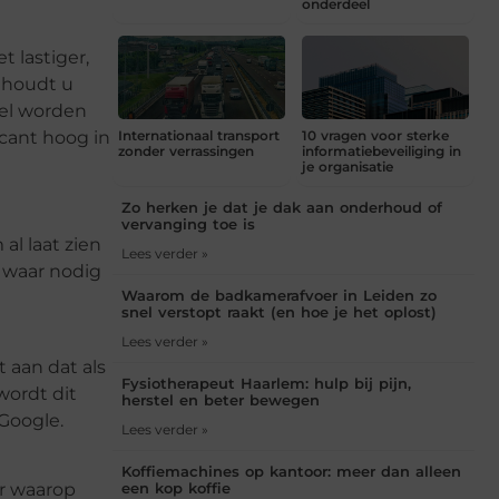
onderdeel
t lastiger,
ehoudt u
ikel worden
icant hoog in
Internationaal transport
10 vragen voor sterke
zonder verrassingen
informatiebeveiliging in
je organisatie
Zo herken je dat je dak aan onderhoud of
vervanging toe is
l laat zien
Lees verder »
 waar nodig
Waarom de badkamerafvoer in Leiden zo
snel verstopt raakt (en hoe je het oplost)
Lees verder »
 aan dat als
Fysiotherapeut Haarlem: hulp bij pijn,
wordt dit
herstel en beter bewegen
 Google.
Lees verder »
Koffiemachines op kantoor: meer dan alleen
een kop koffie
er waarop