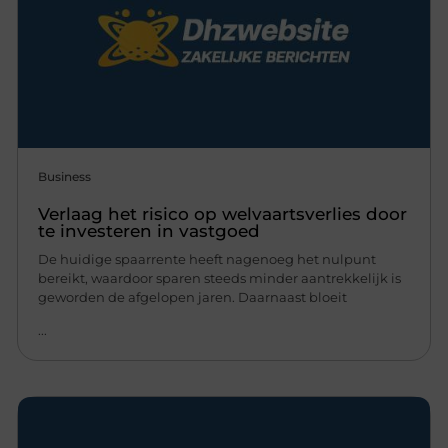
Business
Verlaag het risico op welvaartsverlies door
te investeren in vastgoed
De huidige spaarrente heeft nagenoeg het nulpunt
bereikt, waardoor sparen steeds minder aantrekkelijk is
geworden de afgelopen jaren. Daarnaast bloeit
...