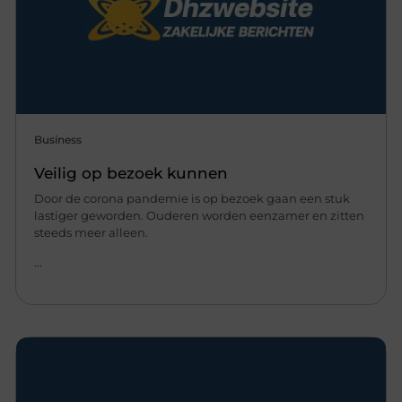
Business
Veilig op bezoek kunnen
Door de corona pandemie is op bezoek gaan een stuk
lastiger geworden. Ouderen worden eenzamer en zitten
steeds meer alleen.
...