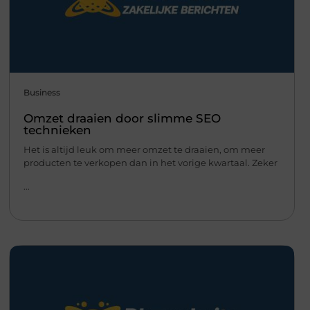
Business
Omzet draaien door slimme SEO
technieken
Het is altijd leuk om meer omzet te draaien, om meer
producten te verkopen dan in het vorige kwartaal. Zeker
...