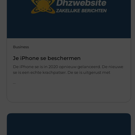
Business
Je iPhone se beschermen
De iPhone se is in 2020 opnieuw gelanceerd. De nieuwe
se is een echte krachpatser. De se is uitgerust met
...