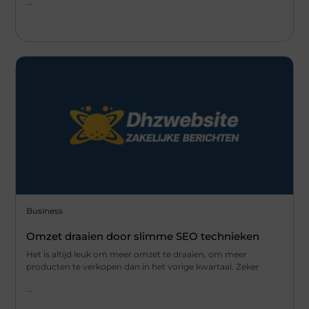
...
Business
Omzet draaien door slimme SEO technieken
Het is altijd leuk om meer omzet te draaien, om meer
producten te verkopen dan in het vorige kwartaal. Zeker
...