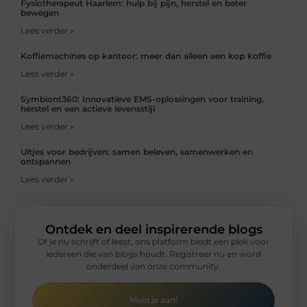
Fysiotherapeut Haarlem: hulp bij pijn, herstel en beter
bewegen
Lees verder »
Koffiemachines op kantoor: meer dan alleen een kop koffie
Lees verder »
Symbiont360: Innovatieve EMS-oplossingen voor training,
herstel en een actieve levensstijl
Lees verder »
Uitjes voor bedrijven: samen beleven, samenwerken en
ontspannen
Lees verder »
Ontdek en deel inspirerende blogs
Of je nu schrijft of leest, ons platform biedt een plek voor
iedereen die van blogs houdt. Registreer nu en word
onderdeel van onze community.
Meld je aan!