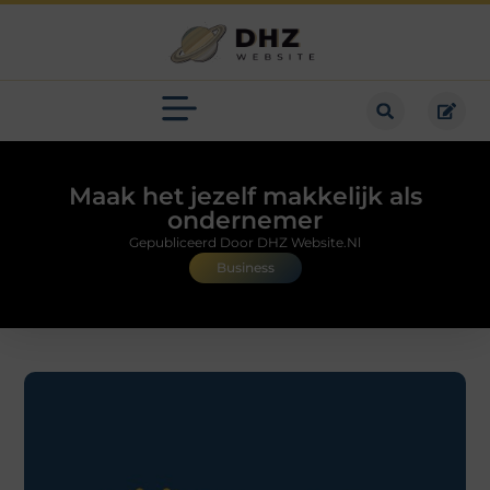
Maak het jezelf makkelijk als
ondernemer
Gepubliceerd Door DHZ Website.nl
Business