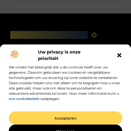
Main Links
Linkbuilding platforms: het slimme netwerk achter jouw Google-succes
Geld verdienen via het internet: vrijheid, fabels en feiten
Bericht categorie
Uw privacy is onze
prioriteit
We vinden het belangrijk dat u de controle heeft over uw
gegevens. Daarom gebruiken we cookies en vergelijkbare
technologieën om uw ervaring op onze website te verbeteren.
Deze cookies helpen ons niet alleen om te begrijpen hoe u onze
site gebruikt, maar ook om deze te personaliseren en
relevantere advertenties te tonen. Voor meer informatie kunt u
Jouw dagelijkse bron van inspiratie en
ons cookiebeleid
raadplegen.
informatie!
Ontdek de laatste trends, praktische tips en waardevolle inzichten die je
dagelijks verder helpen.
@2025 All Right Reserved. Design by
www.dhzwebsite.nl.
Accepteren