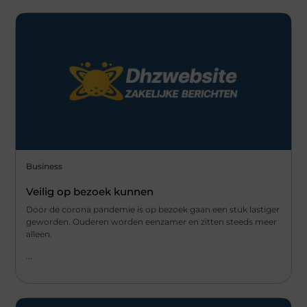
Business
Veilig op bezoek kunnen
Door de corona pandemie is op bezoek gaan een stuk lastiger
geworden. Ouderen worden eenzamer en zitten steeds meer
alleen.
...