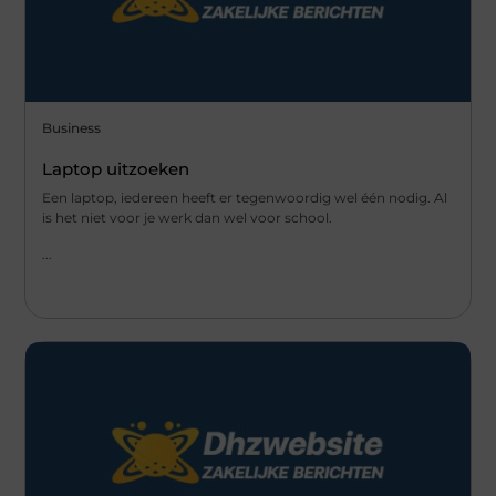
Business
Laptop uitzoeken
Een laptop, iedereen heeft er tegenwoordig wel één nodig. Al
is het niet voor je werk dan wel voor school.
...