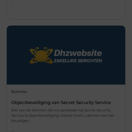
...
Business
Objectbeveiliging van Secret Security Service
Eén van de diensten die wij aanbieden bij Secret Security
Service is objectbeveiliging. Hierbij moet u denken aan het
beveiligen
...