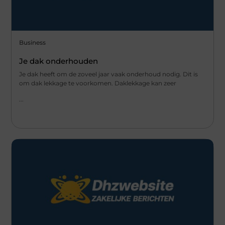
Business
Je dak onderhouden
Je dak heeft om de zoveel jaar vaak onderhoud nodig. Dit is
om dak lekkage te voorkomen. Daklekkage kan zeer
...