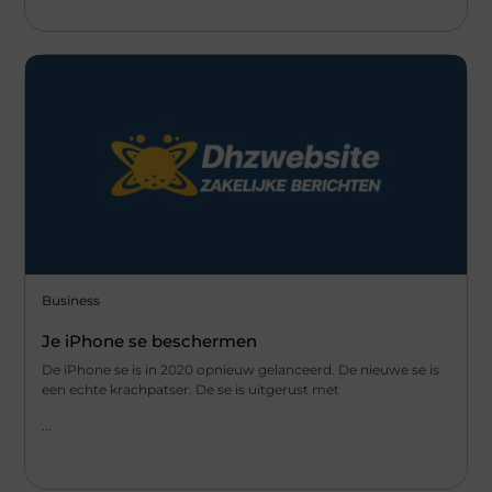
Business
Je iPhone se beschermen
De iPhone se is in 2020 opnieuw gelanceerd. De nieuwe se is
een echte krachpatser. De se is uitgerust met
...