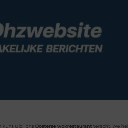
 kunt u bij ons
Oosterse wokrestaurant
terecht. We he