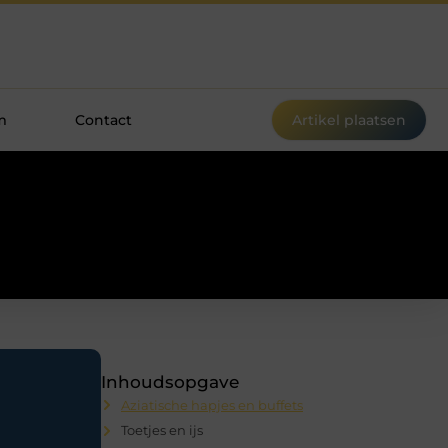
m
Contact
Artikel plaatsen
Inhoudsopgave
Aziatische hapjes en buffets
Toetjes en ijs