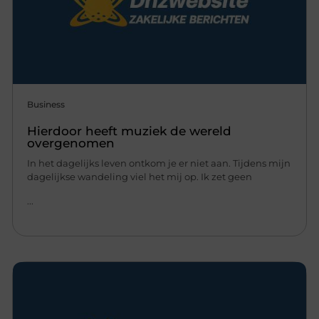
Business
Hierdoor heeft muziek de wereld
overgenomen
In het dagelijks leven ontkom je er niet aan. Tijdens mijn
dagelijkse wandeling viel het mij op. Ik zet geen
...