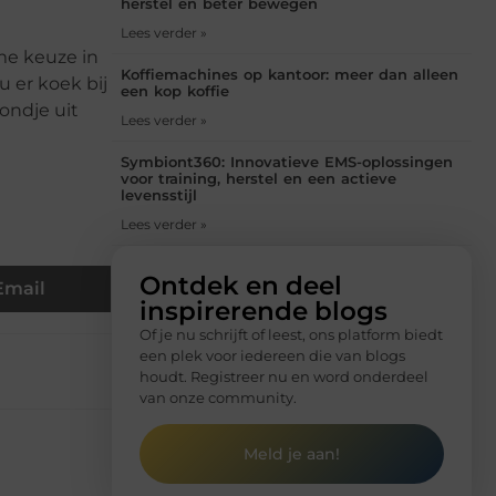
herstel en beter bewegen
Lees verder »
ime keuze in
Koffiemachines op kantoor: meer dan alleen
u er koek bij
een kop koffie
ondje uit
Lees verder »
Symbiont360: Innovatieve EMS-oplossingen
voor training, herstel en een actieve
levensstijl
Lees verder »
Ontdek en deel
Email
inspirerende blogs
Of je nu schrijft of leest, ons platform biedt
een plek voor iedereen die van blogs
houdt. Registreer nu en word onderdeel
van onze community.
Meld je aan!