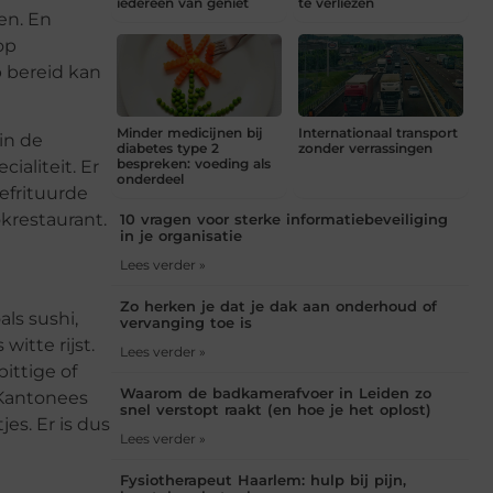
iedereen van geniet
te verliezen
en. En
op
p bereid kan
Minder medicijnen bij
Internationaal transport
in de
diabetes type 2
zonder verrassingen
bespreken: voeding als
ialiteit. Er
onderdeel
efrituurde
krestaurant
.
10 vragen voor sterke informatiebeveiliging
in je organisatie
Lees verder »
Zo herken je dat je dak aan onderhoud of
als sushi,
vervanging toe is
witte rijst.
Lees verder »
ittige of
Waarom de badkamerafvoer in Leiden zo
 Kantonees
snel verstopt raakt (en hoe je het oplost)
es. Er is dus
Lees verder »
Fysiotherapeut Haarlem: hulp bij pijn,