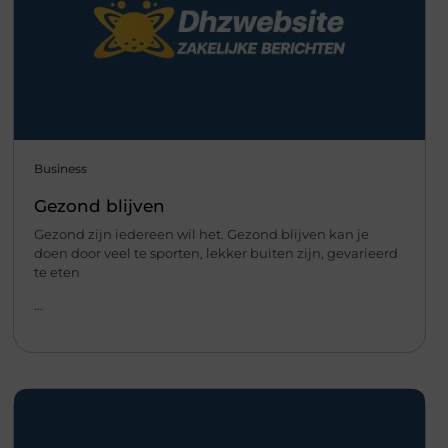
Business
Gezond blijven
Gezond zijn iedereen wil het. Gezond blijven kan je
doen door veel te sporten, lekker buiten zijn, gevarieerd
te eten
...