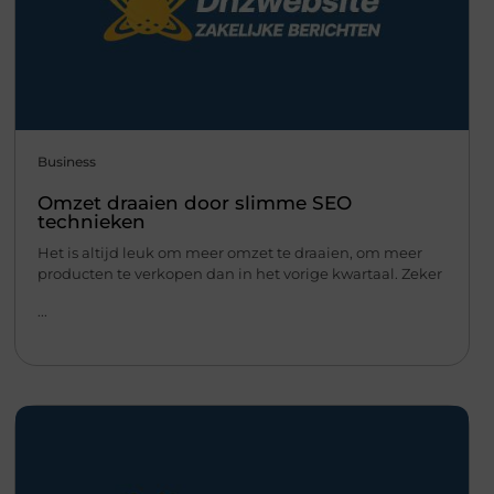
Business
Omzet draaien door slimme SEO
technieken
Het is altijd leuk om meer omzet te draaien, om meer
producten te verkopen dan in het vorige kwartaal. Zeker
...