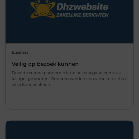
Business
Veilig op bezoek kunnen
Door de corona pandemie is op bezoek gaan een stuk
lastiger geworden. Ouderen worden eenzamer en zitten
steeds meer alleen.
...