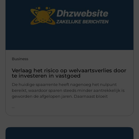
Business
Verlaag het risico op welvaartsverlies door
te investeren in vastgoed
De huidige spaarrente heeft nagenoeg het nulpunt
bereikt, waardoor sparen steeds minder aantrekkelijk is
geworden de afgelopen jaren. Daarnaast bloeit
...