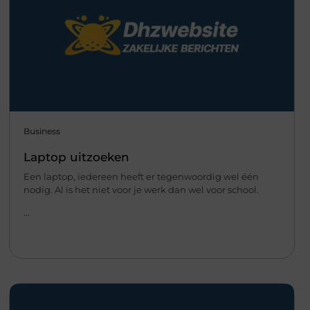
Business
Laptop uitzoeken
Een laptop, iedereen heeft er tegenwoordig wel één
nodig. Al is het niet voor je werk dan wel voor school.
...