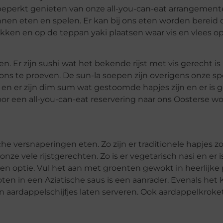
beperkt genieten van onze all-you-can-eat arrangement
nen eten en spelen. Er kan bij ons eten worden bereid 
wokken en op de teppan yaki plaatsen waar vis en vlees o
Er zijn sushi wat het bekende rijst met vis gerecht is 
ns te proeven. De sun-la soepen zijn overigens onze spec
n er zijn dim sum wat gestoomde hapjes zijn en er is g
voor een all-you-can-eat reservering naar ons
Oosterse wo
che versnaperingen eten. Zo zijn er traditionele hapjes zo
e vele rijstgerechten. Zo is er vegetarisch nasi en er is 
n optie. Vul het aan met groenten gewokt in heerlijke p
en in een Aziatische saus is een aanrader. Evenals het
 aardappelschijfjes laten serveren. Ook aardappelkroketj