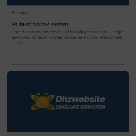
Business
Veilig op bezoek kunnen
Door de corona pandemie is op bezoek gaan een stuk lastiger
geworden. Ouderen worden eenzamer en zitten steeds meer
alleen.
...