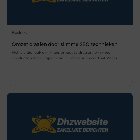
Business
Omzet draaien door slimme SEO technieken
Het is altijd leuk om meer omzet te draaien, om meer
producten te verkopen dan in het vorige kwartaal. Zeker
...