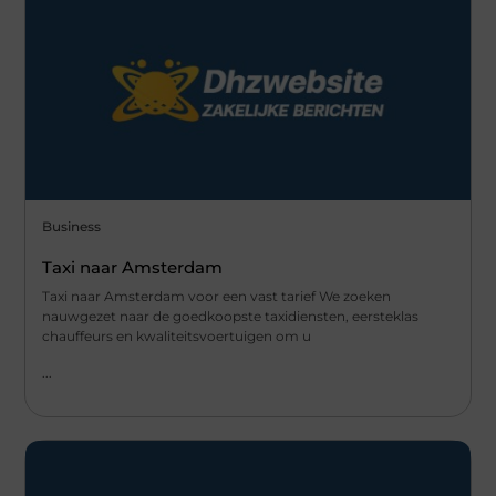
Business
Taxi naar Amsterdam
Taxi naar Amsterdam voor een vast tarief We zoeken
nauwgezet naar de goedkoopste taxidiensten, eersteklas
chauffeurs en kwaliteitsvoertuigen om u
...