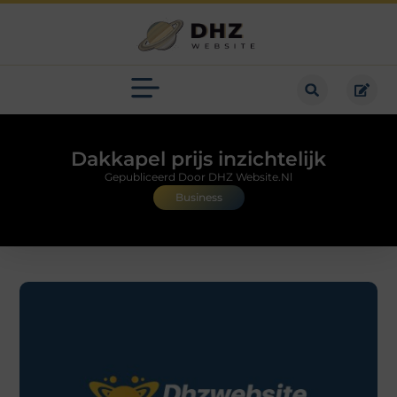
Dakkapel prijs inzichtelijk
Gepubliceerd Door DHZ Website.nl
Business