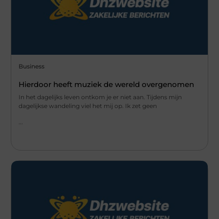
Business
Hierdoor heeft muziek de wereld overgenomen
In het dagelijks leven ontkom je er niet aan. Tijdens mijn
dagelijkse wandeling viel het mij op. Ik zet geen
...