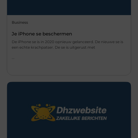
Business
Je iPhone se beschermen
De iPhone se is in 2020 opnieuw gelanceerd. De nieuwe se is
een echte krachpatser. De se is uitgerust met
...