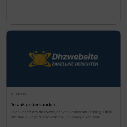
...
Business
Je dak onderhouden
Je dak heeft om de zoveel jaar vaak onderhoud nodig. Dit is
om dak lekkage te voorkomen. Daklekkage kan zeer
...