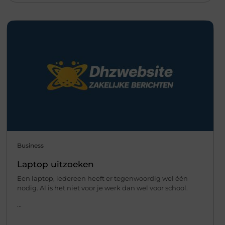
Business
Laptop uitzoeken
Een laptop, iedereen heeft er tegenwoordig wel één
nodig. Al is het niet voor je werk dan wel voor school.
...