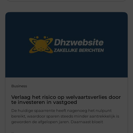
Business
Verlaag het risico op welvaartsverlies door
te investeren in vastgoed
De huidige spaarrente heeft nagenoeg het nulpunt
bereikt, waardoor sparen steeds minder aantrekkelijk is
geworden de afgelopen jaren. Daarnaast bloeit
...