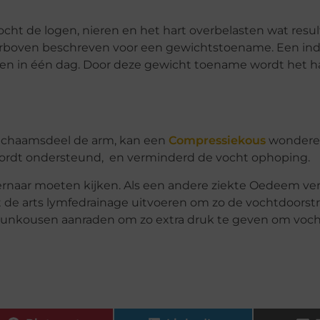
 de logen, nieren en het hart overbelasten wat resul
erboven beschreven voor een gewichtstoename. Een ind
en in één dag. Door deze gewicht toename wordt het ha
 lichaamsdeel de arm, kan een
Compressiekous
wonder
t wordt ondersteund, en verminderd de vocht ophoping.
 ernaar moeten kijken. Als een andere ziekte Oedeem ve
at de arts lymfedrainage uitvoeren om zo de vochtdoorst
teunkousen aanraden om zo extra druk te geven om vo