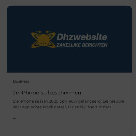
Business
Je iPhone se beschermen
De iPhone se is in 2020 opnieuw gelanceerd. De nieuwe
se is een echte krachpatser. De se is uitgerust met
...