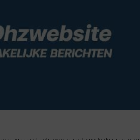
overmatige vocht ophoping in een bepaald deel van de me