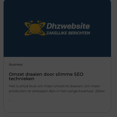
Business
Omzet draaien door slimme SEO
technieken
Het is altijd leuk om meer omzet te draaien, om meer
producten te verkopen dan in het vorige kwartaal. Zeker
...