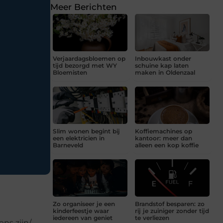
Meer Berichten
Verjaardagsbloemen op
Inbouwkast onder
tijd bezorgd met WY
schuine kap laten
Bloemisten
maken in Oldenzaal
Slim wonen begint bij
Koffiemachines op
een elektricien in
kantoor: meer dan
Barneveld
alleen een kop koffie
Zo organiseer je een
Brandstof besparen: zo
kinderfeestje waar
rij je zuiniger zonder tijd
iedereen van geniet
te verliezen
ns zijn/