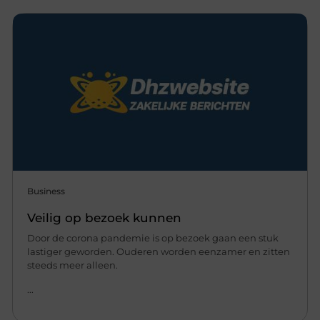
Business
Veilig op bezoek kunnen
Door de corona pandemie is op bezoek gaan een stuk
lastiger geworden. Ouderen worden eenzamer en zitten
steeds meer alleen.
...