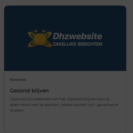
Business
Gezond blijven
Gezond zijn iedereen wil het. Gezond blijven kan je
doen door veel te sporten, lekker buiten zijn, gevarieerd
te eten
...