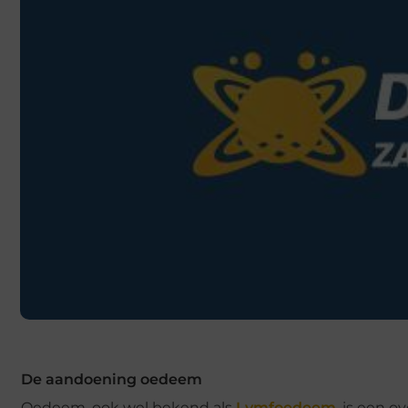
De aandoening oedeem
Oedeem, ook wel bekend als
Lymfoedeem
, is een 