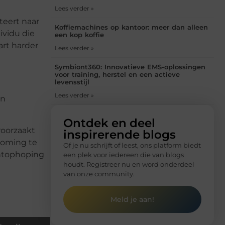
Lees verder »
teert naar
Koffiemachines op kantoor: meer dan alleen
ividu die
een kop koffie
rt harder
Lees verder »
Symbiont360: Innovatieve EMS-oplossingen
voor training, herstel en een actieve
levensstijl
Lees verder »
en
Ontdek en deel
roorzaakt
inspirerende blogs
roming te
Of je nu schrijft of leest, ons platform biedt
chtophoping
een plek voor iedereen die van blogs
houdt. Registreer nu en word onderdeel
van onze community.
Meld je aan!