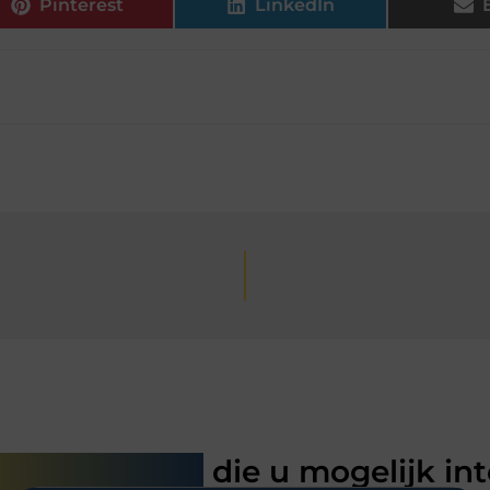
Pinterest
LinkedIn
rde artikelen
die u mogelijk in