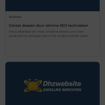
Business
Omzet draaien door slimme SEO technieken
Het is altijd leuk om meer omzet te draaien, om meer
producten te verkopen dan in het vorige kwartaal. Zeker
...