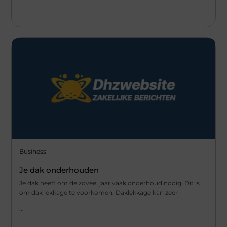
Business
Je dak onderhouden
Je dak heeft om de zoveel jaar vaak onderhoud nodig. Dit is
om dak lekkage te voorkomen. Daklekkage kan zeer
...