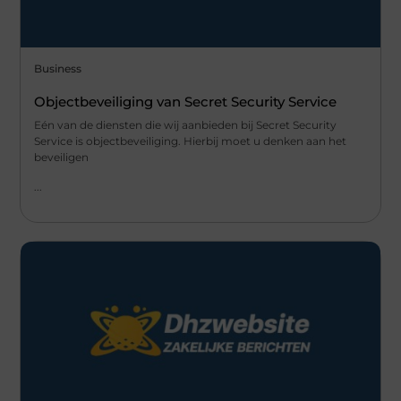
Business
Objectbeveiliging van Secret Security Service
Eén van de diensten die wij aanbieden bij Secret Security
Service is objectbeveiliging. Hierbij moet u denken aan het
beveiligen
...