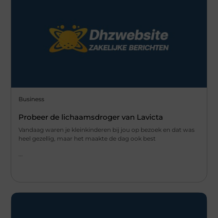
Business
Probeer de lichaamsdroger van Lavicta
Vandaag waren je kleinkinderen bij jou op bezoek en dat was
heel gezellig, maar het maakte de dag ook best
...