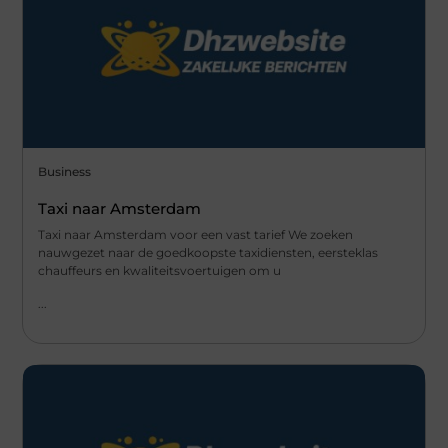
Business
Taxi naar Amsterdam
Taxi naar Amsterdam voor een vast tarief We zoeken
nauwgezet naar de goedkoopste taxidiensten, eersteklas
chauffeurs en kwaliteitsvoertuigen om u
...