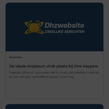
Business
De ideale knipbeurt vindt plaats bij One Kappers
Feestjes zitten er voor even niet in, maar dat betekent niet dat
je niet met een verbluffend kapsel rond mag
...