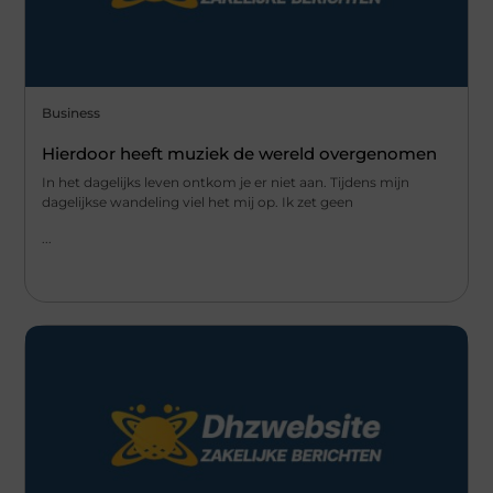
Business
Hierdoor heeft muziek de wereld overgenomen
In het dagelijks leven ontkom je er niet aan. Tijdens mijn
dagelijkse wandeling viel het mij op. Ik zet geen
...