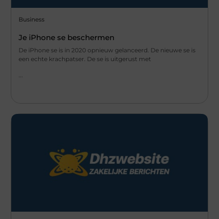
Business
Je iPhone se beschermen
De iPhone se is in 2020 opnieuw gelanceerd. De nieuwe se is
een echte krachpatser. De se is uitgerust met
...