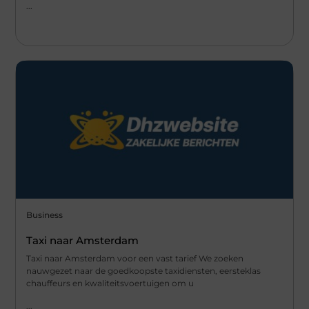
...
Business
Taxi naar Amsterdam
Taxi naar Amsterdam voor een vast tarief We zoeken
nauwgezet naar de goedkoopste taxidiensten, eersteklas
chauffeurs en kwaliteitsvoertuigen om u
...