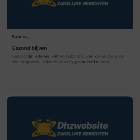
Business
Gezond blijven
Gezond zijn iedereen wil het. Gezond blijven kan je doen door
veel te sporten, lekker buiten zijn, gevarieerd te eten
...