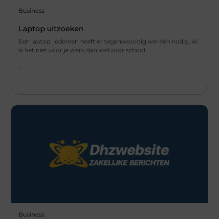
Business
Laptop uitzoeken
Een laptop, iedereen heeft er tegenwoordig wel één nodig. Al
is het niet voor je werk dan wel voor school.
...
Business