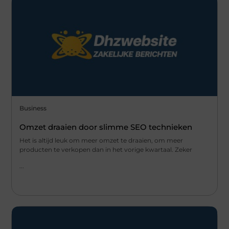
Business
Omzet draaien door slimme SEO technieken
Het is altijd leuk om meer omzet te draaien, om meer
producten te verkopen dan in het vorige kwartaal. Zeker
...