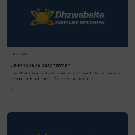
Business
Je iPhone se beschermen
De iPhone se is in 2020 opnieuw gelanceerd. De nieuwe se is
een echte krachpatser. De se is uitgerust met
...