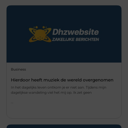
Business
Hierdoor heeft muziek de wereld overgenomen
In het dagelijks leven ontkom je er niet aan. Tijdens mijn
dagelijkse wandeling viel het mij op. Ik zet geen
...