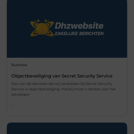
Business
Objectbeveiliging van Secret Security Service
Eén van de diensten die wij aanbieden bij Secret Security
Service is objectbeveiliging. Hierbij moet u denken aan het
beveiligen
...