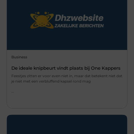
Business
De ideale knipbeurt vindt plaats bij One Kappers
Feestjes zitten er voor even niet in, maar dat betekent niet dat
je niet met een verbluffend kapsel rond mag
...