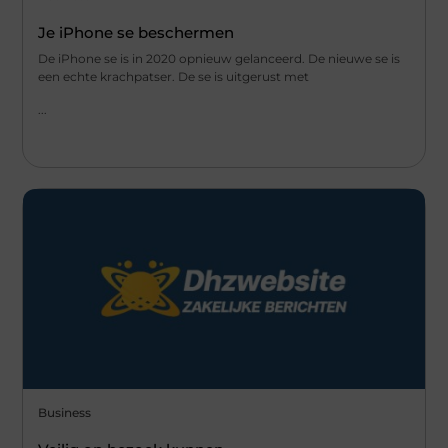
Je iPhone se beschermen
De iPhone se is in 2020 opnieuw gelanceerd. De nieuwe se is
een echte krachpatser. De se is uitgerust met
...
Business