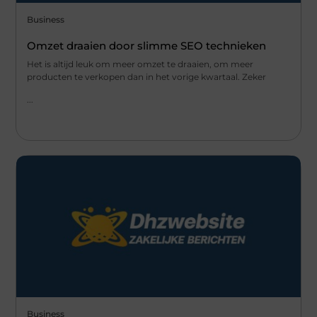
Business
Omzet draaien door slimme SEO technieken
Het is altijd leuk om meer omzet te draaien, om meer
producten te verkopen dan in het vorige kwartaal. Zeker
...
Business