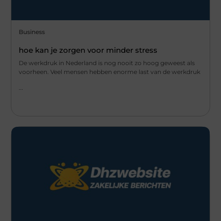
Business
hoe kan je zorgen voor minder stress
De werkdruk in Nederland is nog nooit zo hoog geweest als
voorheen. Veel mensen hebben enorme last van de werkdruk
...