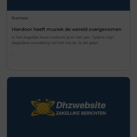
Business
Hierdoor heeft muziek de wereld overgenomen
In het dagelijks leven ontkom je er niet aan. Tijdens mijn
dagelijkse wandeling viel het mij op. Ik zet geen
...