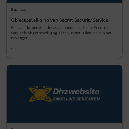
Business
Objectbeveiliging van Secret Security Service
Eén van de diensten die wij aanbieden bij Secret Security
Service is objectbeveiliging. Hierbij moet u denken aan het
beveiligen
...