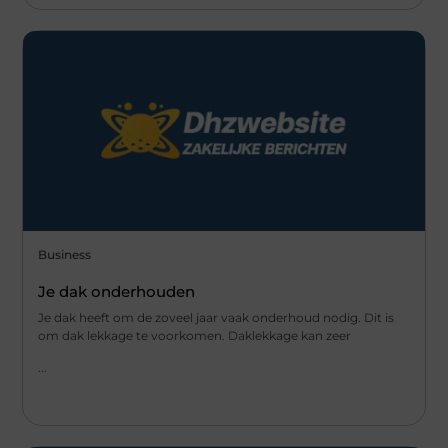
Business
Je dak onderhouden
Je dak heeft om de zoveel jaar vaak onderhoud nodig. Dit is
om dak lekkage te voorkomen. Daklekkage kan zeer
...