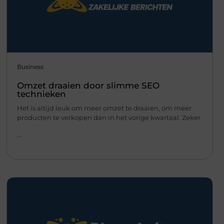
Business
Omzet draaien door slimme SEO
technieken
Het is altijd leuk om meer omzet te draaien, om meer
producten te verkopen dan in het vorige kwartaal. Zeker
...